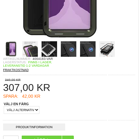
ARTIKELNUMMER:
4004183-VAR
LAGERSTATUS:
FINNS I LAGER.
LEVERANSTID 1-2 VARDAGAR
FRAKTKOSTNAD
349,00 KR
307,00
KR
SPARA:
42,00 KR
VÄLJ EN FÄRG
PRODUKTINFORMATION