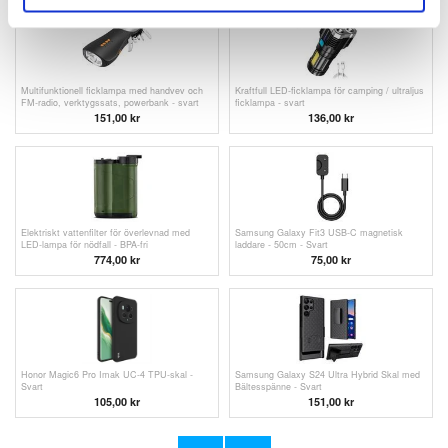
Multifunktionell ficklampa med handvev och
Kraftfull LED-ficklampa för camping / ultraljus
FM-radio, verktygssats, powerbank - svart
ficklampa - svart
151,00
kr
136,00 kr
Elektriskt vattenfilter för överlevnad med
Samsung Galaxy Fit3 USB-C magnetisk
LED-lampa för nödfall - BPA-fri
laddare - 50cm - Svart
774,00 kr
75,00 kr
Honor Magic6 Pro Imak UC-4 TPU-skal -
Samsung Galaxy S24 Ultra Hybrid Skal med
Svart
Bältesspänne - Svart
105,00 kr
151,00 kr