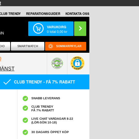
R
CLUB TRENDY
REPARATIONSGUIDER
KONTAKTA OSS
VARUKORG
0
total
0,00
kr
IN
DIO
SMARTWATCH
SOMMARPRYLAR
0
JÄNST
0858097089
CLUB TRENDY - FÅ 7% RABATT
SNABB LEVERANS
CLUB TRENDY
FÅ 7% RABATT
LIVE CHAT VARDAGAR 8-22
(LÖR-SÖN 10-18)
30 DAGARS ÖPPET KÖP