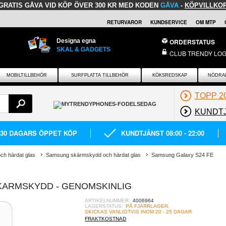
GRATIS GÅVA
VID KÖP ÖVER 300 KR MED KODEN
GÅVA
-
KÖPVILLKO
RETURVAROR
KUNDSERVICE
OM MTP
Designa egna
ORDERSTATUS
SKAL & GADGETS
CLUB TRENDY LOG
MOBILTILLBEHÖR
SURFPLATTA TILLBEHÖR
KÖKSREDSKAP
NÖDRA
TOPP 2
KUNDT
30 DAGARS ÖPPET KÖP
KUNDTJÄNST 08:00 - 22:00
h härdat glas
Samsung skärmskydd och härdat glas
Samsung Galaxy S24 FE
KARMSKYDD - GENOMSKINLIG
ARTIKELNUMMER:
4006964
LAGERSTATUS:
PÅ FJÄRRLAGER.
SKICKAS VANLIGTVIS INOM 20 - 25 DAGAR
FRAKTKOSTNAD