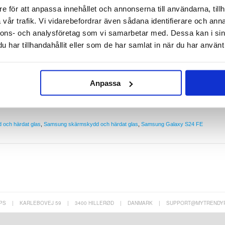
e för att anpassa innehållet och annonserna till användarna, tillh
vår trafik. Vi vidarebefordrar även sådana identifierare och anna
S24 FE med denna högkvalitativa och ultratydliga skyddsfilm. Den är designad för att håll
nnons- och analysföretag som vi samarbetar med. Dessa kan i sin
kar och dagligt slitage. Skärmskyddets ultratydliga genomskinlighet möjliggör en optimal
na och skärpan på din Samsung Galaxy S24 FEs skärm.
har tillhandahållit eller som de har samlat in när du har använt 
y S24 FE
att kompromissa med beröringskänsligheten
ET-material
tion
Anpassa
 och härdat glas
,
Samsung skärmskydd och härdat glas
,
Samsung Galaxy S24 FE
PS
|
KARLEBOVEJ 59
|
3400 HILLERØD
|
DANMARK
|
SUPPORT@MYTRENDY