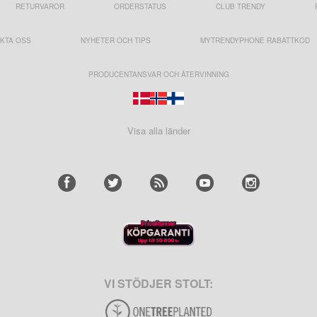
RETURVAROR
ORDERSTATUS
CLUB TRENDY
KTA OSS
NYHETER OCH TIPS
MYTRENDYPHONE RABATTKOD
PRODUCENTANSVAR OCH ÅTERVINNING
Visa alla länder
VI STÖDJER STOLT: