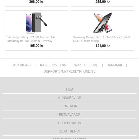
Genomskinlig
368,00
kr
255,00
kr
Samsung Galaxy S21 5G Härdat Glas
Samsung Galaxy S21 5G Anti-Shock Hybrid
Skärmskydd - 9H, 0.3mm - Privacy
Skal - Genomskinlig
105,00 kr
121,00 kr
MTP DK APS
|
KARLEBOVEJ 59
|
3400 HILLERØD
|
DANMARK
|
SUPPORT@MYTRENDYPHONE.SE
HEM
KUNDSERVICE
LOGGA IN
RETURVAROR
ORDERSTATUS
CLUB TRENDY