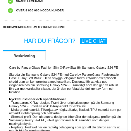
SNABB LEVERANS
ÖVER 8 000 000 NÖJDA KUNDER
REKOMMENDERADE AV MYTRENDYPHONE
HAR DU FRÅGOR?
LIVE CHAT
Beskrivning
Care by PanzerGlass Fashion Slim X-Ray-Skal för Samsung Galaxy S24 FE
Skydda din Samsung Galaxy S24 FE med Care by PanzerGlass Fashionable
Case X-Ray Soft Basic. Detta snygga, eleganta fodral erbjuder exceptionellt
skydd utan att kompromissa med estetiken. Designad för att visa upp
elegansen hos din Samsung Galaxy S24 FE samtidigt som den ger ett robust
försvar mot vardagligt slitage, det är den perfekta blandningen av form och
funktion.
Nyckelfunktioner och specifikationer
- Transparent X-Ray-design: Framhäver originaldesignen på din Samsung
Galaxy S24 FE med en unik X-Ray-effekt för extra stil.
- Mjukt grundmaterial: Tillverkat av högkvalitativt, flexibelt TPU-material som ger
utmärkt stötdämpning och hållbarhet.
- Slimmad profil: Den ultratunna designen bibehåller den eleganta profilen på din
Samsung Galaxy S24 FE, vilket ger minimal bulk samtidigt som det ger
maximalt skydd.
- Reptåligt: Fodralet har en reptålig beläggning som gör att din telefon ser ny ut
och är fri från mindre nötning.