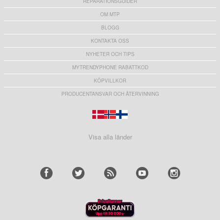
REPARATIONSGUIDER
OM MTP
BLOGG
KONTAKTA OSS
NYHETER OCH TIPS
MYTRENDYPHONE RABATTKOD
KÖPVILLKOR
PRODUCENTANSVAR OCH ÅTERVINNING
Visa alla länder