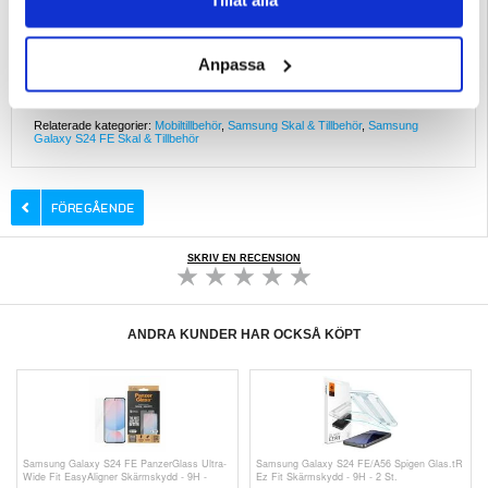
Tillåt alla
Förbättra din Samsung Galaxy S24 FE med Care by PanzerGlass Fashionable
Case X-Ray Soft Basic och njut av oöverträffat skydd och stil.
Kompatibilitet:
Samsung Galaxy S24 FE
Anpassa
Förpackning:
Euroblister
EAN: 5715685012488
Relaterade kategorier:
Mobiltillbehör
,
Samsung Skal & Tillbehör
,
Samsung
Galaxy S24 FE Skal & Tillbehör
SKRIV EN RECENSION
ANDRA KUNDER HAR OCKSÅ KÖPT
Samsung Galaxy S24 FE PanzerGlass Ultra-
Samsung Galaxy S24 FE/A56 Spigen Glas.tR
Wide Fit EasyAligner Skärmskydd - 9H -
Ez Fit Skärmskydd - 9H - 2 St.