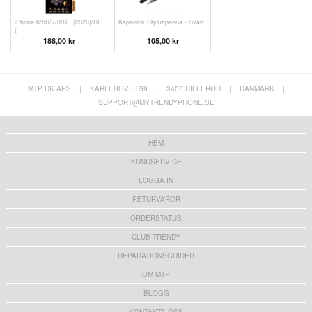
iPhone 6/6S/7/8/SE (2020)/SE
Kapacitiv Styluspenna - Svart
(
188,00 kr
105,00 kr
MTP DK APS
|
KARLEBOVEJ 59
|
3400 HILLERØD
|
DANMARK
|
SUPPORT@MYTRENDYPHONE.SE
HEM
KUNDSERVICE
LOGGA IN
RETURVAROR
ORDERSTATUS
CLUB TRENDY
REPARATIONSGUIDER
OM MTP
BLOGG