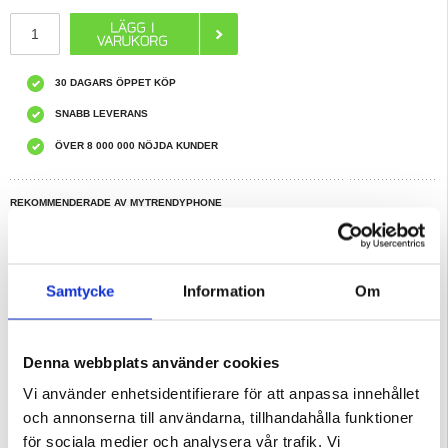
30 DAGARS ÖPPET KÖP
SNABB LEVERANS
ÖVER 8 000 000 NÖJDA KUNDER
REKOMMENDERADE AV MYTRENDYPHONE
HAR DU FRÅGOR?
LIVE CHAT
Samtycke
Information
Om
Beskrivning
Liquid Silikonskal till Samsung Galaxy S24 FE - MagSafe-kompatibelt
Denna webbplats använder cookies
Uppgradera din Samsung Galaxy S24 FE med detta flytande silikonfodral som
är kompatibelt med MagSafe! Med detta silikonfodral kommer din Samsung
Galaxy S24 FE inte bara vara väl skyddad utan även förbli MagSafe
Vi använder enhetsidentifierare för att anpassa innehållet
kompatibel. De exakta utskärningarna säkerställer enkel åtkomst till alla portar,
knappar och funktioner, och garanterar en problemfri användarupplevelse utan
och annonserna till användarna, tillhandahålla funktioner
kompromisser.
för sociala medier och analysera vår trafik. Vi