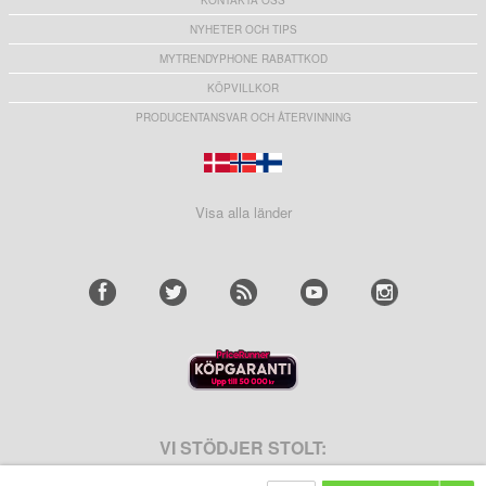
KONTAKTA OSS
NYHETER OCH TIPS
MYTRENDYPHONE RABATTKOD
KÖPVILLKOR
PRODUCENTANSVAR OCH ÅTERVINNING
Visa alla länder
VI STÖDJER STOLT: