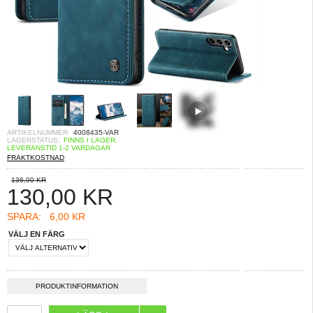
ARTIKELNUMMER:
4008435-VAR
LAGERSTATUS:
FINNS I LAGER.
LEVERANSTID 1-2 VARDAGAR
FRAKTKOSTNAD
136,00 KR
130,00
KR
SPARA:
6,00 KR
VÄLJ EN FÄRG
PRODUKTINFORMATION