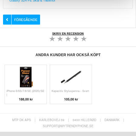
Galaxy S24 FE Skal & Tillbehör
SKRIV EN RECENSION
ANDRA KUNDER HAR OCKSÅ KÖPT
iPhone 6/6S/7/8/SE (2020)/SE
Kapacitiv Styluspenna - Svart
(
188,00 kr
105,00 kr
MTP DK APS
|
KARLEBOVEJ 59
|
3400 HILLERØD
|
DANMARK
|
SUPPORT@MYTRENDYPHONE.SE