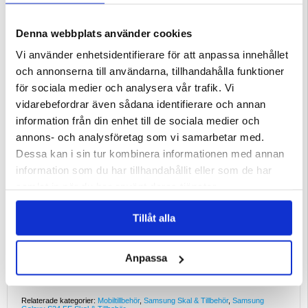
Egenskaper:
- Caseme 013 Series plånboksfodral till din dyrbara Samsung Galaxy S24 FE
- Två kortfickor till kreditkort eller ID:n, samt ett fack för kontanter
Denna webbplats använder cookies
- Väsentligt mångsidigt skydd till Samsung Galaxy S24 FE
- Inbyggda magneter som ser till att hålla Caseme 013 Series plånboksfodral
stängt
Vi använder enhetsidentifierare för att anpassa innehållet
- Precisa utskärningar som håller portar och knappar funktionella
- Smart design som möjliggör handsfree-stativ
och annonserna till användarna, tillhandahålla funktioner
Kompatibilitet:
Samsung Galaxy S24 FE
för sociala medier och analysera vår trafik. Vi
Förpackning:
Bulk
vidarebefordrar även sådana identifierare och annan
EAN: 5714122495389
information från din enhet till de sociala medier och
annons- och analysföretag som vi samarbetar med.
Dessa kan i sin tur kombinera informationen med annan
information som du har tillhandahållit eller som de har
samlat in när du har använt deras tjänster.
Tillåt alla
Anpassa
Relaterade kategorier:
Mobiltillbehör
,
Samsung Skal & Tillbehör
,
Samsung