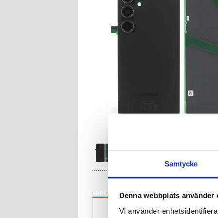
Samtycke
HA
Denna webbplats använder 
Beskrivning
Vi använder enhetsidentifierar