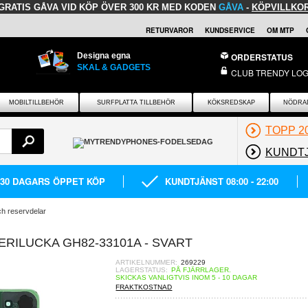
GRATIS GÅVA
VID KÖP ÖVER 300 KR MED KODEN
GÅVA
-
KÖPVILLKO
RETURVAROR
KUNDSERVICE
OM MTP
Designa egna
ORDERSTATUS
SKAL & GADGETS
CLUB TRENDY LOG
MOBILTILLBEHÖR
SURFPLATTA TILLBEHÖR
KÖKSREDSKAP
NÖDRA
TOPP 2
KUNDT
30 DAGARS ÖPPET KÖP
KUNDTJÄNST 08:00 - 22:00
h reservdelar
RILUCKA GH82-33101A - SVART
ARTIKELNUMMER:
269229
LAGERSTATUS:
PÅ FJÄRRLAGER.
SKICKAS VANLIGTVIS INOM 5 - 10 DAGAR
FRAKTKOSTNAD