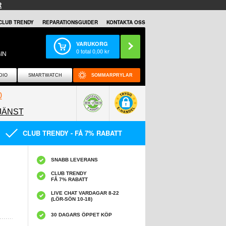
R
CLUB TRENDY
REPARATIONSGUIDER
KONTAKTA OSS
VARUKORG
0
total
0,00
kr
IN
DIO
SMARTWATCH
SOMMARPRYLAR
0
JÄNST
0858097089
CLUB TRENDY - FÅ 7% RABATT
SNABB LEVERANS
CLUB TRENDY
FÅ 7% RABATT
LIVE CHAT VARDAGAR 8-22
(LÖR-SÖN 10-18)
30 DAGARS ÖPPET KÖP