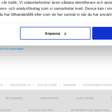
vår trafik. Vi vidarebefordrar även sådana identifierare och anna
nnons- och analysföretag som vi samarbetar med. Dessa kan i sin
t eller är det skadat? Köp en original-ersättning för din Samsung Galaxy S24 här!
har tillhandahållit eller som de har samlat in när du har använt 
n vi göra det åt dig. Våra duktiga tekniker har reparerat tusentals telefoner och, med detta i
ngera perfekt igen. Vi utför reparationer i vår egen verkstad, d.v.s. vi skickar inte din telefo
Anpassa
bjuder den snabbaste och billigaste tjänsten på marknaden.
rm och reservdelar
PS
|
KARLEBOVEJ 59
|
3400 HILLERØD
|
DANMARK
|
SUPPORT@MYTRENDY
RETURVAROR
ORDERSTATUS
CLUB TRENDY
KTA OSS
NYHETER OCH TIPS
MYTRENDYPHONE RABATTKOD