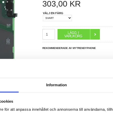
303,00
KR
VÄLJ EN FÄRG
REKOMMENDERADE AV MYTRENDYPHONE
Information
R DU FRÅGOR?
LIVE CHAT
cookies
e för att anpassa innehållet och annonserna till användarna, tillh