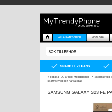
ALLA KATEGORIER
MOBILSKAL
SNABB LEVERANS
«
Tillbaka
Du är här:
Mobiltillbehör
Skärmskydd oc
skärmskydd och härdat glas
SAMSUNG GALAXY S23 FE P