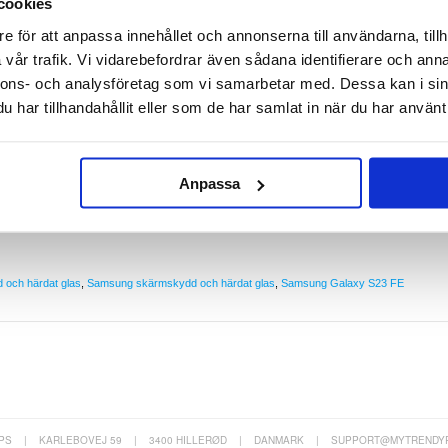
cookies
rdat Glas Skärmskydd till Samsung Galaxy S23 FE
e för att anpassa innehållet och annonserna till användarna, tillh
Samsung Galaxy S23 FE med PanzerGlass Ultra-Wide Fit skärmskydd.
vår trafik. Vi vidarebefordrar även sådana identifierare och anna
in Samsung Galaxy S23 FE men är fortfarande kompatibelt med skal. Det har en smutsfri och
9% av alla vanligt förekommande ytbakterier. PanzerGlass Ultra-Wide Fit är tillverkat av
nnons- och analysföretag som vi samarbetar med. Dessa kan i sin
att din Samsung Galaxy S23 FE behåller sin originalkänsla och utseende.
har tillhandahållit eller som de har samlat in när du har använt 
Samsung Galaxy S23 FE
eriefri användning
ckor och repor på skärmen
S23 FE men är fortfarande kompatibelt med skal
Anpassa
 som kan återvinnas
 och härdat glas
,
Samsung skärmskydd och härdat glas
,
Samsung Galaxy S23 FE
PS
|
KARLEBOVEJ 59
|
3400 HILLERØD
|
DANMARK
|
SUPPORT@MYTRENDY