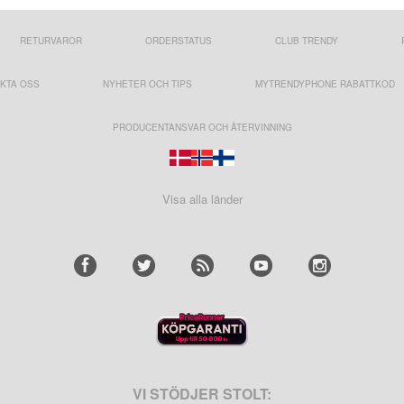
RETURVAROR
ORDERSTATUS
CLUB TRENDY
KTA OSS
NYHETER OCH TIPS
MYTRENDYPHONE RABATTKOD
PRODUCENTANSVAR OCH ÅTERVINNING
Visa alla länder
VI STÖDJER STOLT: