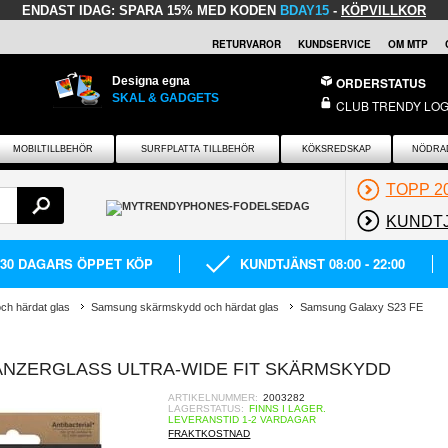
ENDAST IDAG:
SPARA 15% MED KODEN
BDAY15
-
KÖPVILLKOR
RETURVAROR
KUNDSERVICE
OM MTP
Designa egna
ORDERSTATUS
SKAL & GADGETS
CLUB TRENDY LOG
MOBILTILLBEHÖR
SURFPLATTA TILLBEHÖR
KÖKSREDSKAP
NÖDRA
TOPP 2
KUNDT
30 DAGARS ÖPPET KÖP
KUNDTJÄNST 08:00 - 22:00
h härdat glas
Samsung skärmskydd och härdat glas
Samsung Galaxy S23 FE
ANZERGLASS ULTRA-WIDE FIT SKÄRMSKYDD
ARTIKELNUMMER:
2003282
LAGERSTATUS:
FINNS I LAGER.
LEVERANSTID 1-2 VARDAGAR
FRAKTKOSTNAD