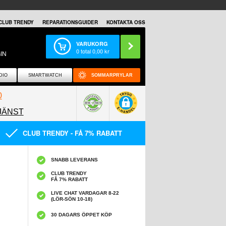
CLUB TRENDY
REPARATIONSGUIDER
KONTAKTA OSS
VARUKORG
0
total
0,00
kr
IN
DIO
SMARTWATCH
SOMMARPRYLAR
0
JÄNST
0858097089
CLUB TRENDY - FÅ 7% RABATT
SNABB LEVERANS
CLUB TRENDY
FÅ 7% RABATT
LIVE CHAT VARDAGAR 8-22
(LÖR-SÖN 10-18)
30 DAGARS ÖPPET KÖP