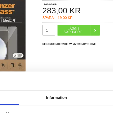
302,00 KR
283,00
KR
SPARA:
19,00 KR
REKOMMENDERADE AV MYTRENDYPHONE
R DU FRÅGOR?
LIVE CHAT
Information