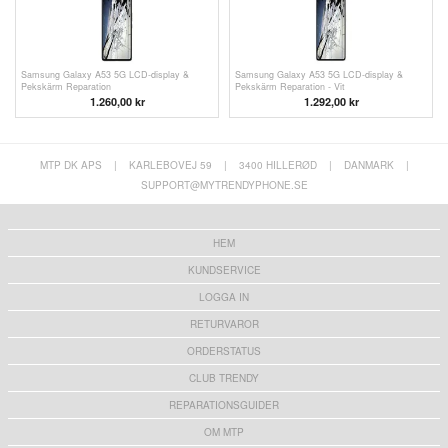
Samsung Galaxy A53 5G LCD-display &
Samsung Galaxy A53 5G LCD-display &
Pekskärm Reparation
Pekskärm Reparation - Vit
1.260,00
kr
1.292,00
kr
MTP DK APS
|
KARLEBOVEJ 59
|
3400 HILLERØD
|
DANMARK
|
SUPPORT@MYTRENDYPHONE.SE
HEM
KUNDSERVICE
LOGGA IN
RETURVAROR
ORDERSTATUS
CLUB TRENDY
REPARATIONSGUIDER
OM MTP