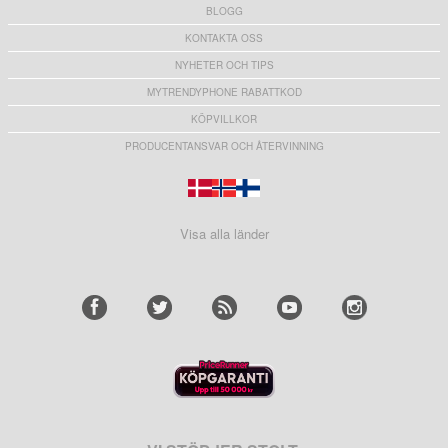
BLOGG
KONTAKTA OSS
NYHETER OCH TIPS
MYTRENDYPHONE RABATTKOD
KÖPVILLKOR
PRODUCENTANSVAR OCH ÅTERVINNING
Visa alla länder