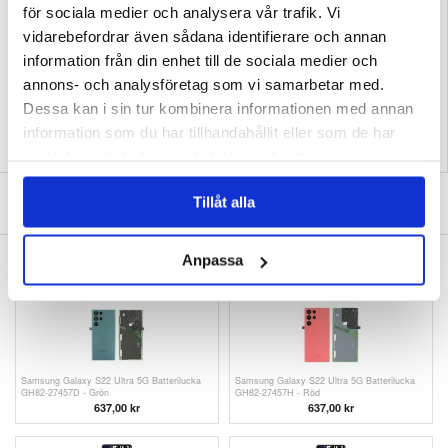
för sociala medier och analysera vår trafik. Vi
Följ länken nedan och läs mer:
Samsung Galaxy S22 Ultra 5G Bak Skal Reparation
vidarebefordrar även sådana identifierare och annan
EAN: 5712579983961
information från din enhet till de sociala medier och
Relaterade kategorier:
Mobiltillbehör
,
Mobilreservdelar
,
Samsung reservdelar
,
annons- och analysföretag som vi samarbetar med.
Samsung Galaxy S22 Ultra 5G skärm och reservdelar
Dessa kan i sin tur kombinera informationen med annan
information som du har tillhandahållit eller som de har
samlat in när du har använt deras tjänster.
SKRIV EN RECENSION
Tillåt alla
Anpassa
ANDRA KUNDER HAR OCKSÅ KÖPT
Samsung Galaxy S22 Ultra 5G Batterilucka
Samsung Galaxy S22 Ultra 5G Batterilucka
GH82-27457D - Grön
GH82-27457H - Röd
637,00 kr
637,00 kr