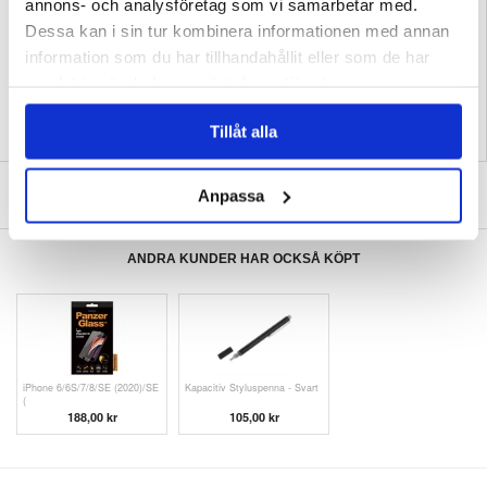
annons- och analysföretag som vi samarbetar med.
EAN: 5712579983572
Dessa kan i sin tur kombinera informationen med annan
Relaterade kategorier:
Mobiltillbehör
,
Samsung Skal & Tillbehör
,
Samsung
information som du har tillhandahållit eller som de har
Galaxy S22 5G Skal & Tillbehör
samlat in när du har använt deras tjänster.
Tillåt alla
SKRIV EN RECENSION
Anpassa
ANDRA KUNDER HAR OCKSÅ KÖPT
iPhone 6/6S/7/8/SE (2020)/SE
Kapacitiv Styluspenna - Svart
(
188,00 kr
105,00 kr