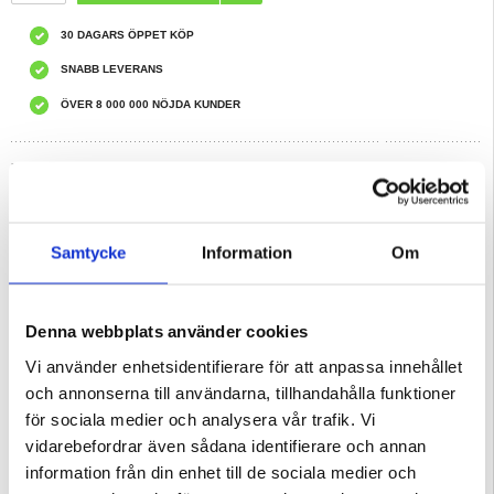
30 DAGARS ÖPPET KÖP
SNABB LEVERANS
ÖVER 8 000 000 NÖJDA KUNDER
REKOMMENDERADE AV MYTRENDYPHONE
HAR DU FRÅGOR?
LIVE CHAT
Samtycke
Information
Om
Beskrivning
Original Samsung Galaxy S22 5G Fram Skal & LCD Display
Denna webbplats använder cookies
Inkl. Display Glas, Touch Screen
Förpackning:
Bulk
Vi använder enhetsidentifierare för att anpassa innehållet
Reparation:
och annonserna till användarna, tillhandahålla funktioner
Om du inte vill reparera en enhet på egen hand, kan vi göra det åt dig. Våra
för sociala medier och analysera vår trafik. Vi
duktiga tekniker har reparerat tusentals telefoner och, med detta i åtanke, kan
vi garantera att enheten kommer att fungera perfekt igen. Vi utför reparationer i
vidarebefordrar även sådana identifierare och annan
vår egen verkstad, d.v.s. vi skickar inte din telefon till ett annat serviceställe.
Det innebär att vi erbjuder den snabbaste och billigaste tjänsten på marknaden.
information från din enhet till de sociala medier och
Följ länken nedan och läs mer:
Samsung Galaxy S22 5G LCD-display & Pekskärm Reparation