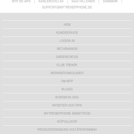
MTP DK APS
|
KARLEBOVEJ 59
|
3400 HILLERØD
|
DANMARK
|
SUPPORT@MYTRENDYPHONE.SE
HEM
KUNDSERVICE
LOGGA IN
RETURVAROR
ORDERSTATUS
CLUB TRENDY
REPARATIONSGUIDER
OM MTP
BLOGG
KONTAKTA OSS
NYHETER OCH TIPS
MYTRENDYPHONE RABATTKOD
KÖPVILLKOR
PRODUCENTANSVAR OCH ÅTERVINNING