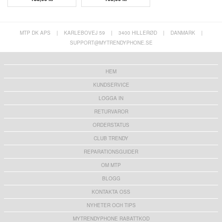
MTP DK APS
|
KARLEBOVEJ 59
|
3400 HILLERØD
|
DANMARK
|
SUPPORT@MYTRENDYPHONE.SE
HEM
KUNDSERVICE
LOGGA IN
RETURVAROR
ORDERSTATUS
CLUB TRENDY
REPARATIONSGUIDER
OM MTP
BLOGG
KONTAKTA OSS
NYHETER OCH TIPS
MYTRENDYPHONE RABATTKOD