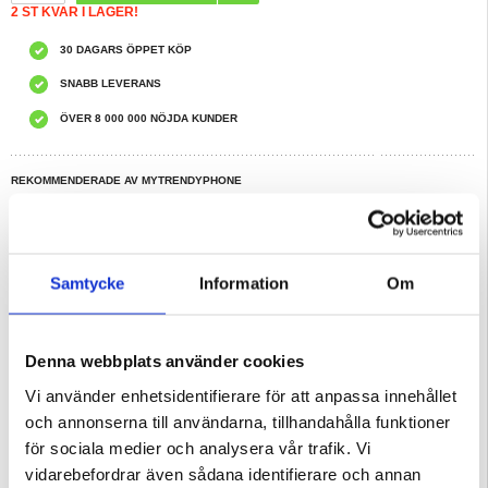
2 ST KVAR I LAGER!
30 DAGARS ÖPPET KÖP
SNABB LEVERANS
ÖVER 8 000 000 NÖJDA KUNDER
REKOMMENDERADE AV MYTRENDYPHONE
HAR DU FRÅGOR?
LIVE CHAT
Samtycke
Information
Om
Beskrivning
Vertikalt Flipfodral med Kortplats till Samsung Galaxy S21 5G
Detta klassiska fodral med fliplucka ger perfekt skydd till din Samsung Galaxy
Denna webbplats använder cookies
S21 5G mot repor och stötar som kan uppstå i vardagen. Flipfodralet är
designat med en innerficka som låter din förvara ditt ID/kreditkort tillsammans
Vi använder enhetsidentifierare för att anpassa innehållet
med din Samsung Galaxy S21 5G.
och annonserna till användarna, tillhandahålla funktioner
Egenskaper:
- Ger förstklassigt skydd till din Samsung Galaxy S21 5G
för sociala medier och analysera vår trafik. Vi
- Designat med en klassisk men elegant yta
- Inbyggd kortplats för ditt ID eller kreditkort
vidarebefordrar även sådana identifierare och annan
- Fliplucka med ett säkert magnetlås