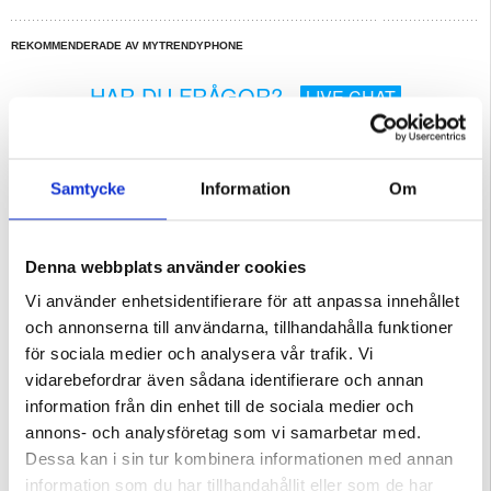
REKOMMENDERADE AV MYTRENDYPHONE
HAR DU FRÅGOR?
LIVE CHAT
Beskrivning
Samtycke
Information
Om
Original Samsung Galaxy S21 5G Fram Skal & LCD Display
Inkl. Display Glas, Touch Screen
Förpackning:
Bulk
Denna webbplats använder cookies
Reparation:
Om du inte vill reparera en enhet på egen hand, kan vi göra det åt dig. Våra
Vi använder enhetsidentifierare för att anpassa innehållet
duktiga tekniker har reparerat tusentals telefoner och, med detta i åtanke, kan
vi garantera att enheten kommer att fungera perfekt igen. Vi utför reparationer i
och annonserna till användarna, tillhandahålla funktioner
vår egen verkstad, d.v.s. vi skickar inte din telefon till ett annat serviceställe.
Det innebär att vi erbjuder den snabbaste och billigaste tjänsten på marknaden.
för sociala medier och analysera vår trafik. Vi
Följ länken nedan och läs mer:
Samsung Galaxy S21 5G LCD-display & Pekskärm Reparation
vidarebefordrar även sådana identifierare och annan
EAN: 5712579982926
information från din enhet till de sociala medier och
Relaterade kategorier:
Mobiltillbehör
,
Mobilreservdelar
,
Samsung reservdelar
,
annons- och analysföretag som vi samarbetar med.
Samsung Galaxy S21 5G skärm och reservdelar
Dessa kan i sin tur kombinera informationen med annan
information som du har tillhandahållit eller som de har