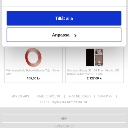
samlat in när du har använt deras tjänster.
SKRIV EN RECENSION
Tillåt alla
Anpassa
ANDRA KUNDER HAR OCKSÅ KÖPT
Värmebeständig Dubbelhäftande Tejp - 2mm -
Samsung Galaxy S21 5G Fram Skal & LCD
33m
Display GH82-24544D - Rosa
105,00 kr
2.127,00
kr
MTP DK APS
|
KARLEBOVEJ 59
|
3400 HILLERØD
|
DANMARK
|
SUPPORT@MYTRENDYPHONE.SE
HEM
KUNDSERVICE