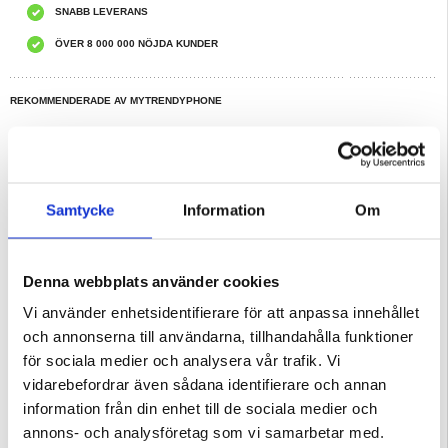
SNABB LEVERANS
ÖVER 8 000 000 NÖJDA KUNDER
REKOMMENDERADE AV MYTRENDYPHONE
HAR DU FRÅGOR?
LIVE CHAT
Beskrivning
Samtycke
Information
Om
Original Samsung Galaxy S20 Plus (Galaxy S20+) Fram Skal & LCD
Display
Inkl. Display Glas, Touch Screen, Sidoknappar
Denna webbplats använder cookies
Förpackning:
Bulk
Vi använder enhetsidentifierare för att anpassa innehållet
Reparation:
och annonserna till användarna, tillhandahålla funktioner
Om du inte vill reparera en enhet på egen hand, kan vi göra det åt dig. Våra
duktiga tekniker har reparerat tusentals telefoner och, med detta i åtanke, kan
för sociala medier och analysera vår trafik. Vi
vi garantera att enheten kommer att fungera perfekt igen. Vi utför reparationer i
vår egen verkstad, d.v.s. vi skickar inte din telefon till ett annat serviceställe.
vidarebefordrar även sådana identifierare och annan
Det innebär att vi erbjuder den snabbaste och billigaste tjänsten på marknaden.
Följ länken nedan och läs mer:
information från din enhet till de sociala medier och
Samsung Galaxy S20+ LCD-display & Pekskärm Reparation
annons- och analysföretag som vi samarbetar med.
EAN: 5712579979575