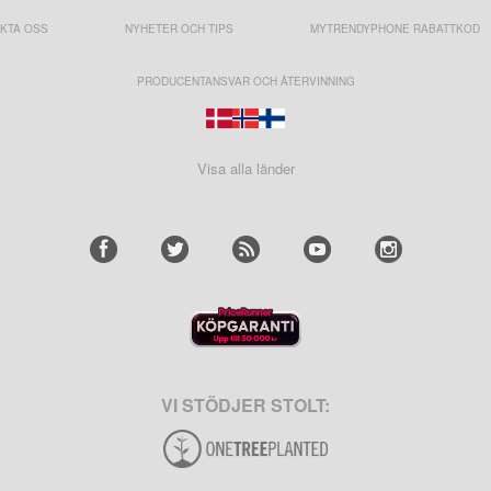
KTA OSS
NYHETER OCH TIPS
MYTRENDYPHONE RABATTKOD
PRODUCENTANSVAR OCH ÅTERVINNING
Visa alla länder
VI STÖDJER STOLT: