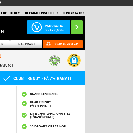
R
CLUB TRENDY
REPARATIONSGUIDER
KONTAKTA OSS
VARUKORG
0
total
0,00
kr
IN
DIO
SMARTWATCH
SOMMARPRYLAR
0
JÄNST
0858097089
CLUB TRENDY - FÅ 7% RABATT
SNABB LEVERANS
CLUB TRENDY
FÅ 7% RABATT
LIVE CHAT VARDAGAR 8-22
(LÖR-SÖN 10-18)
30 DAGARS ÖPPET KÖP