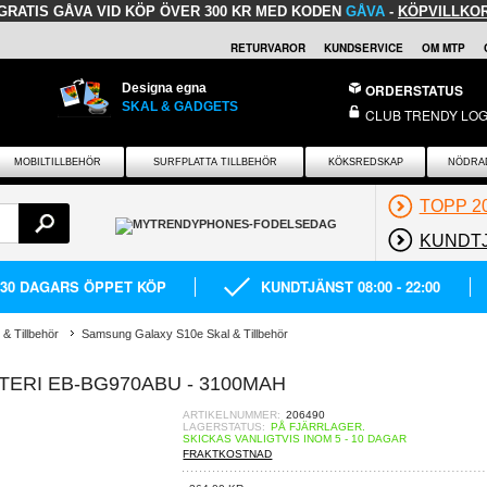
GRATIS GÅVA
VID KÖP ÖVER 300 KR MED KODEN
GÅVA
-
KÖPVILLKO
RETURVAROR
KUNDSERVICE
OM MTP
Designa egna
ORDERSTATUS
SKAL & GADGETS
CLUB TRENDY LOG
MOBILTILLBEHÖR
SURFPLATTA TILLBEHÖR
KÖKSREDSKAP
NÖDRA
TOPP 2
KUNDT
30 DAGARS ÖPPET KÖP
KUNDTJÄNST 08:00 - 22:00
& Tillbehör
Samsung Galaxy S10e Skal & Tillbehör
ERI EB-BG970ABU - 3100MAH
ARTIKELNUMMER:
206490
LAGERSTATUS:
PÅ FJÄRRLAGER.
SKICKAS VANLIGTVIS INOM 5 - 10 DAGAR
FRAKTKOSTNAD