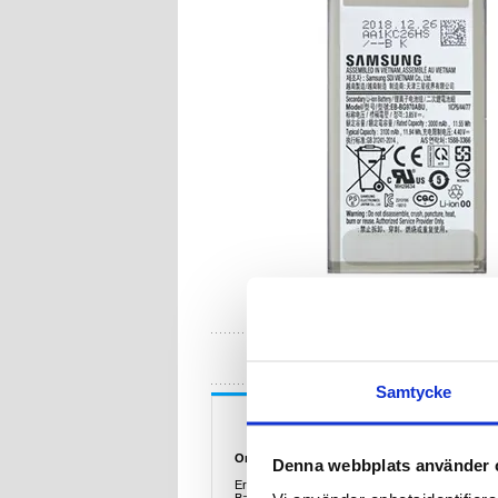
HA
Samtycke
Beskrivning
Originalt Samsung Galaxy S10e Batteri EB-B
Denna webbplats använder 
Ersätt det gamla batteriet och utrusta din Sams