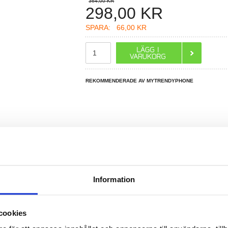
364,00 KR
298,00
KR
SPARA:
66,00 KR
REKOMMENDERADE AV MYTRENDYPHONE
R DU FRÅGOR?
LIVE CHAT
Information
G970ABU - 3100mAh - Li-Ion - 3.85V
cookies
ung Galaxy S10e med ett nytt originalbatteri som kommer ge nödvändig ström.