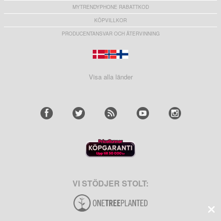
MYTRENDYPHONE RABATTKOD
KÖPVILLKOR
PRODUCENTANSVAR OCH ÅTERVINNING
Visa alla länder
VI STÖDJER STOLT: