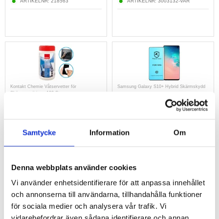
ARTIKELNR:
218563
ARTIKELNR:
3003132-VAR
Kontakt Chemie Våtservetter för
Samsung Galaxy S10+ Hybrid Skärmskydd
Skärmrengöring - 100 St.
212,00
kr
105,00
kr
Samtycke
Information
Om
ARTIKELNR:
214625
ARTIKELNR:
214368
Denna webbplats använder cookies
Vi använder enhetsidentifierare för att anpassa innehållet
och annonserna till användarna, tillhandahålla funktioner
för sociala medier och analysera vår trafik. Vi
vidarebefordrar även sådana identifierare och annan
Prio 3D Samsung Galaxy S10+ Härdat Glas