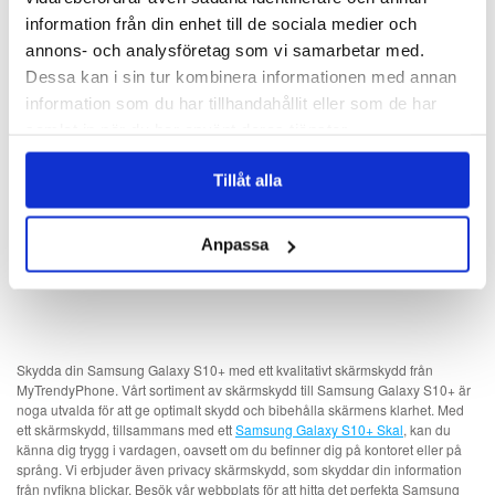
Skärmskydd - Svart
information från din enhet till de sociala medier och
annons- och analysföretag som vi samarbetar med.
136,00
kr
Dessa kan i sin tur kombinera informationen med annan
ARTIKELNR:
218358
information som du har tillhandahållit eller som de har
samlat in när du har använt deras tjänster.
Tillåt alla
Anpassa
Skydda din Samsung Galaxy S10+ med ett kvalitativt skärmskydd från
MyTrendyPhone. Vårt sortiment av skärmskydd till Samsung Galaxy S10+ är
noga utvalda för att ge optimalt skydd och bibehålla skärmens klarhet. Med
ett skärmskydd, tillsammans med ett
Samsung Galaxy S10+ Skal
, kan du
känna dig trygg i vardagen, oavsett om du befinner dig på kontoret eller på
språng. Vi erbjuder även privacy skärmskydd, som skyddar din information
från nyfikna blickar. Besök vår webbplats för att hitta det perfekta Samsung