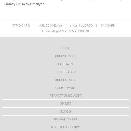
Galaxy S10+ skärmskydd.
MTP DK APS
|
KARLEBOVEJ 59
|
3400 HILLERØD
|
DANMARK
|
SUPPORT@MYTRENDYPHONE.SE
HEM
KUNDSERVICE
LOGGA IN
RETURVAROR
ORDERSTATUS
CLUB TRENDY
REPARATIONSGUIDER
OM MTP
BLOGG
KONTAKTA OSS
NYHETER OCH TIPS