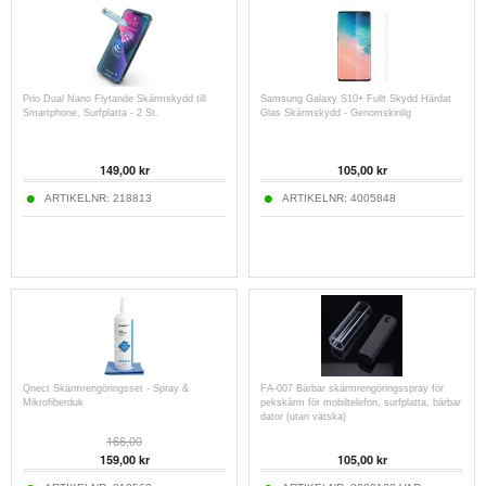
Prio Dual Nano Flytande Skärmskydd till
Samsung Galaxy S10+ Fullt Skydd Härdat
Smartphone, Surfplatta - 2 St.
Glas Skärmskydd - Genomskinlig
149,00
kr
105,00
kr
ARTIKELNR:
218813
ARTIKELNR:
4005848
Qnect Skärmrengöringsset - Spray &
FA-007 Bärbar skärmrengöringsspray för
Mikrofiberduk
pekskärm för mobiltelefon, surfplatta, bärbar
dator (utan vätska)
166,00
159,00
kr
105,00
kr