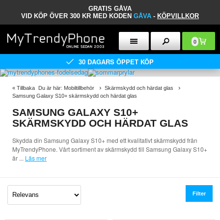
GRATIS GÅVA
VID KÖP ÖVER 300 KR MED KODEN
GÅVA
-
KÖPVILLKOR
0
30 DAGARS ÖPPET KÖP
«
Tillbaka
Du är här:
Mobiltillbehör
Skärmskydd och härdat glas
Samsung Galaxy S10+ skärmskydd och härdat glas
SAMSUNG GALAXY S10+
SKÄRMSKYDD OCH HÄRDAT GLAS
Skydda din Samsung Galaxy S10+ med ett kvalitativt skärmskydd från
MyTrendyPhone. Vårt sortiment av skärmskydd till Samsung Galaxy S10+
är
...
Läs mer
Filter