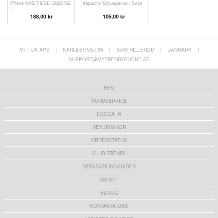
iPhone 6/6S/7/8/SE (2020)/SE
Kapacitiv Styluspenna - Svart
(
188,00 kr
105,00 kr
MTP DK APS
|
KARLEBOVEJ 59
|
3400 HILLERØD
|
DANMARK
|
SUPPORT@MYTRENDYPHONE.SE
HEM
KUNDSERVICE
LOGGA IN
RETURVAROR
ORDERSTATUS
CLUB TRENDY
REPARATIONSGUIDER
OM MTP
BLOGG
KONTAKTA OSS