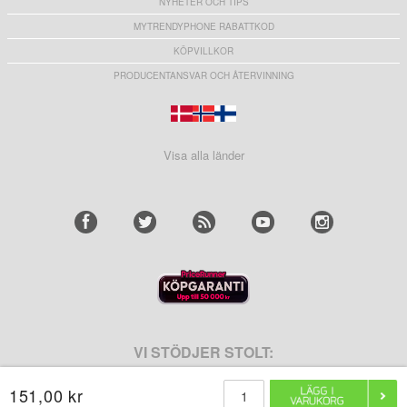
NYHETER OCH TIPS
MYTRENDYPHONE RABATTKOD
KÖPVILLKOR
PRODUCENTANSVAR OCH ÅTERVINNING
Visa alla länder
VI STÖDJER STOLT:
151,00 kr