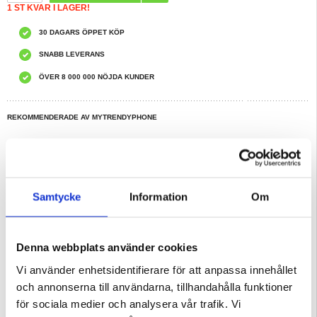
1 ST KVAR I LAGER!
30 DAGARS ÖPPET KÖP
SNABB LEVERANS
ÖVER 8 000 000 NÖJDA KUNDER
REKOMMENDERADE AV MYTRENDYPHONE
HAR DU FRÅGOR?
LIVE CHAT
Beskrivning
Samtycke
Information
Om
Plånboksfodral till Samsung Galaxy S10 - med Stativfunktion,
Magnetstängning
Ett simpelt fodral för Samsung Galaxy S10 som fungerar som en plånbok för
Denna webbplats använder cookies
dina viktiga kort och lite kontanter. I detta plånboksfodral är din Samsung
Galaxy S10 väl skyddad från alla håll mot vardagliga skador. I ett par sekunder
förvandlas fodralet till ett praktiskt mediastativ, som är perfekt för webbsurfning
Vi använder enhetsidentifierare för att anpassa innehållet
eller handsfree visning.
och annonserna till användarna, tillhandahålla funktioner
Egenskaper:
- Ett väldigt användbart skyddsfodral för Samsung Galaxy S10
för sociala medier och analysera vår trafik. Vi
- Med 3 kortplatser och ett fack för kontanter eller kvitton