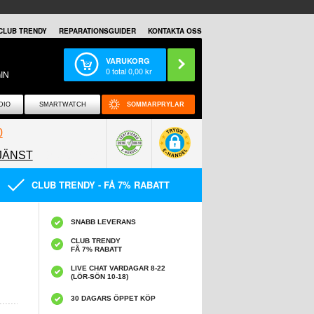
CLUB TRENDY
REPARATIONSGUIDER
KONTAKTA OSS
VARUKORG
0
total
0,00
kr
IN
DIO
SMARTWATCH
SOMMARPRYLAR
0
JÄNST
0858097089
CLUB TRENDY - FÅ 7% RABATT
SNABB LEVERANS
CLUB TRENDY
FÅ 7% RABATT
LIVE CHAT VARDAGAR 8-22
(LÖR-SÖN 10-18)
30 DAGARS ÖPPET KÖP