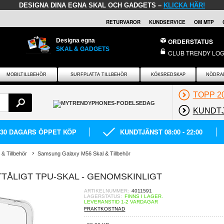
DESIGNA DINA EGNA SKAL OCH GADGETS –
KLICKA HÄR!
RETURVAROR
KUNDSERVICE
OM MTP
Designa egna
ORDERSTATUS
SKAL & GADGETS
CLUB TRENDY LOG
MOBILTILLBEHÖR
SURFPLATTA TILLBEHÖR
KÖKSREDSKAP
NÖDRA
TOPP 2
KUNDT
30 DAGARS ÖPPET KÖP
KUNDTJÄNST 08:00 - 22:00
& Tillbehör
Samsung Galaxy M56 Skal & Tillbehör
TÅLIGT TPU-SKAL - GENOMSKINLIGT
ARTIKELNUMMER:
4011591
LAGERSTATUS:
FINNS I LAGER.
LEVERANSTID 1-2 VARDAGAR
FRAKTKOSTNAD