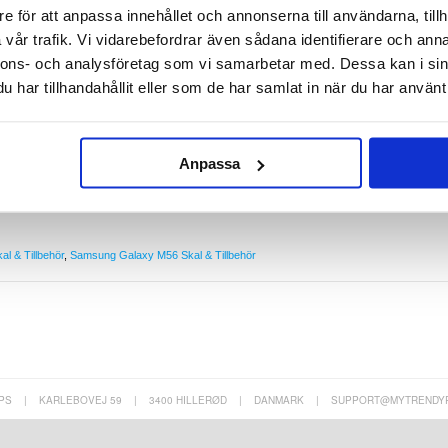
e för att anpassa innehållet och annonserna till användarna, tillh
vår trafik. Vi vidarebefordrar även sådana identifierare och anna
 dig att skydda din dyrbara Samsung Galaxy M56 på mot vardagliga skador utan att påverka des
ed flexibiliteten av silikon och med förstärkta hörn för mer effektivt skydd. Otroligt lätt, det
nnons- och analysföretag som vi samarbetar med. Dessa kan i sin
laxy M56 perfekt.
har tillhandahållit eller som de har samlat in när du har använt 
6
och fall för din Samsung Galaxy M56
 skydd mot damm
nödvändiga portar
 skönheten av din Samsung Galaxy M56
Anpassa
l & Tillbehör
,
Samsung Galaxy M56 Skal & Tillbehör
PS
|
KARLEBOVEJ 59
|
3400 HILLERØD
|
DANMARK
|
SUPPORT@MYTRENDY