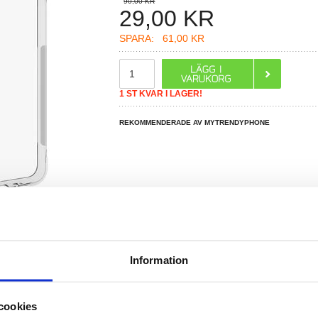
90,00 KR
29,00
KR
SPARA:
61,00 KR
1 ST KVAR I LAGER!
REKOMMENDERADE AV MYTRENDYPHONE
R DU FRÅGOR?
Information
LIVE CHAT
cookies