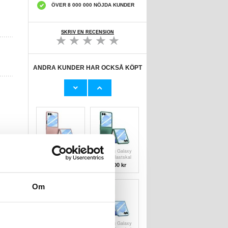
ÖVER 8 000 000 NÖJDA KUNDER
SKRIV EN RECENSION
ANDRA KUNDER HAR OCKSÅ KÖPT
Samsung Galaxy
Samsung Galaxy
Z Flip7 Plastskal
Z Flip7 Plastskal
med yttre
med yttre
151,00 kr
151,00 kr
skärmskydd i
skärmskydd i
härdat glas -
härdat glas - Gul
mörkblå
Samsung Galaxy
Samsung Galaxy
Z Flip7 Plastskal
Z Flip7 Plastskal
med yttre
med yttre
151,00 kr
151,00 kr
skärmskydd i
skärmskydd i
härdat glas -
härdat glas -
Rosa
Mörkgrön
Om
Samsung Galaxy
Samsung Galaxy