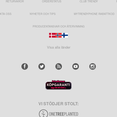
RETURVAROR
ORDERSTATUS
CLUB TRENDY
KTA OSS
NYHETER OCH TIPS
MYTRENDYPHONE RABATTKOD
PRODUCENTANSVAR OCH ÅTERVINNING
Visa alla länder
VI STÖDJER STOLT: