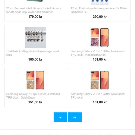
20 st. Set med växtklämmor / växtklämmor
12 st. Ersättningsdammsugarpåsar för Miele
för att binda upp växter och blommor
Complete C3
179,00
kr
290,00
kr
10-delade kraftiga duschdraperiringar med
Samsung Galaxy Z Flip7 Glitter Quicksand
clips
TPU-skal - Roséguldhjärtan
105,00 kr
151,00 kr
Samsung Galaxy Z Flip7 Glitter Quicksand
Samsung Galaxy Z Flip7 Glitter Quicksand
TPU-skal - Guldhjärtan
TPU-skal
151,00 kr
151,00 kr