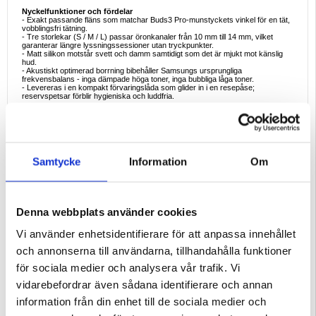
Nyckelfunktioner och fördelar
- Exakt passande fläns som matchar Buds3 Pro-munstyckets vinkel för en tät,
vobblingsfri tätning.
- Tre storlekar (S / M / L) passar öronkanaler från 10 mm till 14 mm, vilket
garanterar längre lyssningssessioner utan tryckpunkter.
- Matt silikon motstår svett och damm samtidigt som det är mjukt mot känslig
hud.
- Akustiskt optimerad borrning bibehåller Samsungs ursprungliga
frekvensbalans - inga dämpade höga toner, inga bubbliga låga toner.
- Levereras i en kompakt förvaringslåda som glider in i en resepåse;
reservspetsar förblir hygieniska och luddfria.
Specifikationer i korthet
- Kompatibilitet: Samsung Samsung Galaxy Buds3 Pro (2025 release)
- Material: silikon
- Storlekar: Small, Medium, Large (ett par av varje)
Ideala sätt att använda
Samtycke
Information
Om
- Byt till den minsta storleken före en lång flygning - minskat tryck i öronkanalen
minskar tröttheten vid förändringar i kabintrycket.
- Behåll det medelstora paret installerat för daglig pendling; reservuppsättningar
bor i gymväskan för hygienisk lyssning efter träningen.
- Montera det största paret för filmkvällar hemma; den tätare tätningen ökar
lågfrekventa detaljer i actionscener utan att höja volymen.
Denna webbplats använder cookies
- Dela öronsnäckor inom familjen: tilldela varje person en särskild spetsstorlek
och färgkoda fodral för att undvika förväxling.
- Byt ut gamla OEM-öronsnäckor var sjätte månad; ny silikon återställer
Vi använder enhetsidentifierare för att anpassa innehållet
greppet under löprundor och förbättrar passiv isolering under blåsiga dagar.
och annonserna till användarna, tillhandahålla funktioner
Varför välja AHASTYLE:s DD09-set?
Generiska öronproppar missar ofta Buds3 Pro:s ovala munstycksform, vilket
för sociala medier och analysera vår trafik. Vi
försämrar ANC och ljudbilden. AHASTYLE använder Samsungs CAD-data, så
installationen är tillfredsställande "klick-in" och öronpropparna sitter i jämnhöjd,
vidarebefordrar även sådana identifierare och annan
vilket bevarar öronsnäckans eleganta profil. Ett prisvärt kit motsvarar tre
kompletta uppdateringscykler - billigare än ett enda byte från många
information från din enhet till de sociala medier och
leverantörer av OEM-delar.