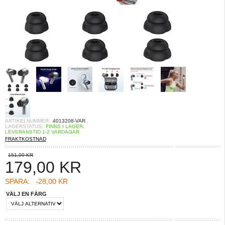
ARTIKELNUMMER:
4013208-VAR
LAGERSTATUS:
FINNS I LAGER.
LEVERANSTID 1-2 VARDAGAR
FRAKTKOSTNAD
151,00 KR
179,00
KR
SPARA:
-28,00 KR
VÄLJ EN FÄRG