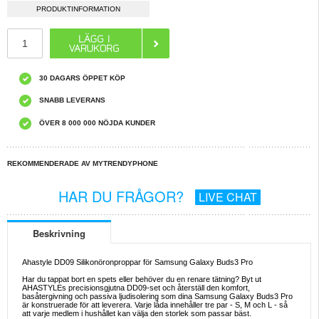
PRODUKTINFORMATION
30 DAGARS ÖPPET KÖP
SNABB LEVERANS
ÖVER 8 000 000 NÖJDA KUNDER
REKOMMENDERADE AV MYTRENDYPHONE
HAR DU FRÅGOR?
LIVE CHAT
Beskrivning
Ahastyle DD09 Silikonöronproppar för Samsung Galaxy Buds3 Pro
Har du tappat bort en spets eller behöver du en renare tätning? Byt ut
AHASTYLEs precisionsgjutna DD09-set och återställ den komfort,
basåtergivning och passiva ljudisolering som dina Samsung Galaxy Buds3 Pro
är konstruerade för att leverera. Varje låda innehåller tre par - S, M och L - så
att varje medlem i hushållet kan välja den storlek som passar bäst.