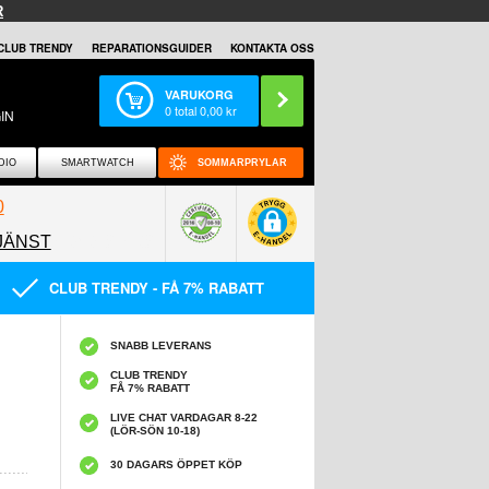
R
CLUB TRENDY
REPARATIONSGUIDER
KONTAKTA OSS
VARUKORG
0
total
0,00
kr
IN
DIO
SMARTWATCH
SOMMARPRYLAR
0
JÄNST
0858097089
CLUB TRENDY - FÅ 7% RABATT
SNABB LEVERANS
CLUB TRENDY
FÅ 7% RABATT
LIVE CHAT VARDAGAR 8-22
(LÖR-SÖN 10-18)
30 DAGARS ÖPPET KÖP