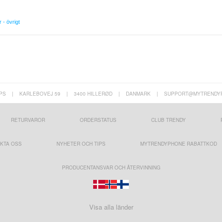
r - övrigt
PS
|
KARLEBOVEJ 59
|
3400 HILLERØD
|
DANMARK
|
SUPPORT@MYTRENDY
RETURVAROR
ORDERSTATUS
CLUB TRENDY
KTA OSS
NYHETER OCH TIPS
MYTRENDYPHONE RABATTKOD
PRODUCENTANSVAR OCH ÅTERVINNING
Visa alla länder