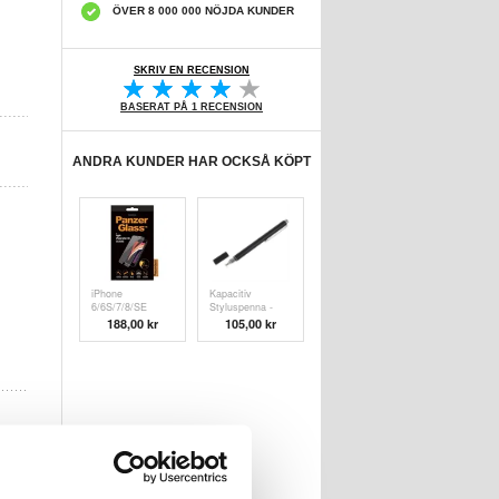
ÖVER 8 000 000 NÖJDA KUNDER
SKRIV EN RECENSION
BASERAT PÅ 1 RECENSION
ANDRA KUNDER HAR OCKSÅ KÖPT
iPhone
Kapacitiv
6/6S/7/8/SE
Styluspenna -
(2020)/SE (
Svart
188,00 kr
105,00 kr