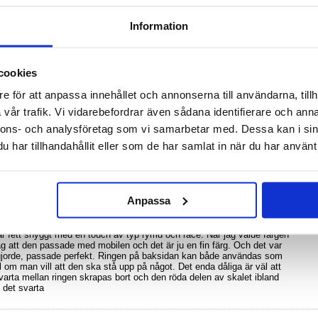
 Ringhållare / Stativ
Information
använder en kombination av hårt polykarbonat och mjukt TPU för att förhindra skador från
na fantastiska modell med en praktisk ringhållare / stativ.
2018)
cookies
skydd för din enhet
ot tunga stötar
ill din enhet
e för att anpassa innehållet och annonserna till användarna, tillh
n förhindrar repor
och enhandsanvändning
vår trafik. Vi vidarebefordrar även sådana identifierare och anna
nnons- och analysföretag som vi samarbetar med. Dessa kan i sin
har tillhandahållit eller som de har samlat in när du har använt 
Anpassa
h praktiskt skal
är fett snyggt med en touch av typ rymd och race. När jag valde färgen
ag att den passade med mobilen och det är ju en fin färg. Och det var
gjorde, passade perfekt. Ringen på baksidan kan både användas som
ll om man vill att den ska stå upp på något. Det enda dåliga är väl att
varta mellan ringen skrapas bort och den röda delen av skalet ibland
n det svarta