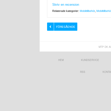
Skriv en recension
Relaterade kategorier:
Mobiltillbehör
,
Mobiltillbehö
MTP DK A
HEM
KUNDSERVICE
RSS
KONTA