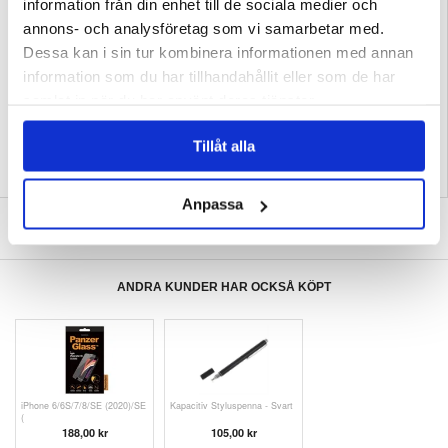
information från din enhet till de sociala medier och
- Skydd: Mot stötar, nötning, repor och smuts
- Syfte: Modeaccessoar och pålitligt skydd för din telefon
annons- och analysföretag som vi samarbetar med.
Förpackning:
Euroblister
Dessa kan i sin tur kombinera informationen med annan
EAN: 3666339620929
information som du har tillhandahållit eller som de har
Relaterade kategorier:
Mobiltillbehör
,
Samsung Skal & Tillbehör
,
Samsung
samlat in när du har använt deras tjänster.
Galaxy A57 Skal & Tillbehör
Tillåt alla
Anpassa
SKRIV EN RECENSION
ANDRA KUNDER HAR OCKSÅ KÖPT
iPhone 6/6S/7/8/SE (2020)/SE
Kapacitiv Styluspenna - Svart
(
188,00 kr
105,00 kr