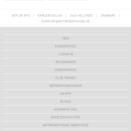
MTP DK APS
|
KARLEBOVEJ 59
|
3400 HILLERØD
|
DANMARK
|
SUPPORT@MYTRENDYPHONE.SE
HEM
KUNDSERVICE
LOGGA IN
RETURVAROR
ORDERSTATUS
CLUB TRENDY
REPARATIONSGUIDER
OM MTP
BLOGG
KONTAKTA OSS
NYHETER OCH TIPS
MYTRENDYPHONE RABATTKOD