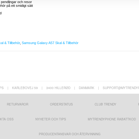
pendlingar och resor
ör på ett smidigt sätt
s
dd
l & Tillbehör
,
Samsung Galaxy A57 Skal & Tillbehör
PS
|
KARLEBOVEJ 59
|
3400 HILLERØD
|
DANMARK
|
SUPPORT@MYTRENDY
RETURVAROR
ORDERSTATUS
CLUB TRENDY
KTA OSS
NYHETER OCH TIPS
MYTRENDYPHONE RABATTKOD
PRODUCENTANSVAR OCH ÅTERVINNING