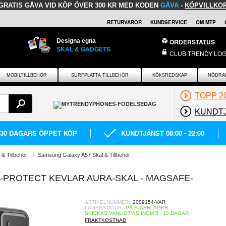
GRATIS GÅVA
VID KÖP ÖVER 300 KR MED KODEN
GÅVA
-
KÖPVILLKO
RETURVAROR
KUNDSERVICE
OM MTP
Designa egna
ORDERSTATUS
SKAL & GADGETS
CLUB TRENDY LOG
MOBILTILLBEHÖR
SURFPLATTA TILLBEHÖR
KÖKSREDSKAP
NÖDRA
TOPP 2
KUNDT
30 DAGARS ÖPPET KÖP
KUNDTJÄNST 08:00 - 22:00
& Tillbehör
Samsung Galaxy A57 Skal & Tillbehör
-PROTECT KEVLAR AURA-SKAL - MAGSAFE-
ARTIKELNUMMER:
2009154-VAR
LAGERSTATUS:
PÅ FJÄRRLAGER.
SKICKAS VANLIGTVIS INOM 5 - 10 DAGAR
FRAKTKOSTNAD