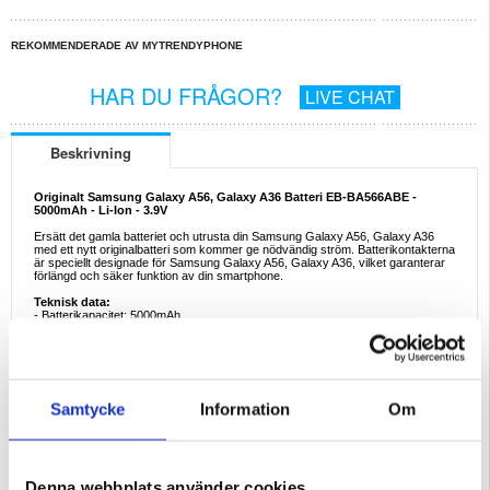
REKOMMENDERADE AV MYTRENDYPHONE
HAR DU FRÅGOR?
LIVE CHAT
Beskrivning
Originalt Samsung Galaxy A56, Galaxy A36 Batteri EB-BA566ABE -
5000mAh - Li-Ion - 3.9V
Ersätt det gamla batteriet och utrusta din Samsung Galaxy A56, Galaxy A36
med ett nytt originalbatteri som kommer ge nödvändig ström. Batterikontakterna
är speciellt designade för Samsung Galaxy A56, Galaxy A36, vilket garanterar
förlängd och säker funktion av din smartphone.
Teknisk data:
- Batterikapacitet: 5000mAh
- Batterityp: Li-Ion
- Batterispänning: 3.9V
Förpackning:
Bulk
Reparation:
Samtycke
Information
Om
Om du inte vill reparera en enhet på egen hand, kan vi göra det åt dig. Våra
duktiga tekniker har reparerat tusentals telefoner och, med detta i åtanke, kan
vi garantera att enheten kommer att fungera perfekt igen. Vi utför reparationer i
vår egen verkstad, d.v.s. vi skickar inte din telefon till ett annat serviceställe.
Det innebär att vi erbjuder den snabbaste och billigaste tjänsten på marknaden.
Denna webbplats använder cookies
Följ länken nedan och läs mer: