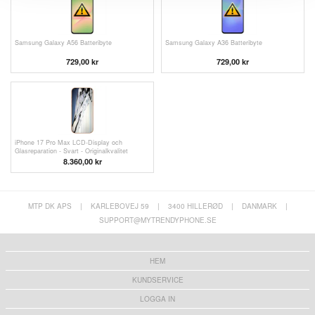
Samsung Galaxy A56 Batteribyte
Samsung Galaxy A36 Batteribyte
729,00 kr
729,00 kr
iPhone 17 Pro Max LCD-Display och
Glasreparation - Svart - Originalkvalitet
8.360,00
kr
MTP DK APS
|
KARLEBOVEJ 59
|
3400 HILLERØD
|
DANMARK
|
SUPPORT@MYTRENDYPHONE.SE
HEM
KUNDSERVICE
LOGGA IN