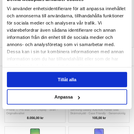
Samsung Galaxy A56, Galaxy A36 Batteribyte
Vi använder enhetsidentifierare för att anpassa innehållet
EAN: 5714122578006
och annonserna till användarna, tillhandahålla funktioner
Relaterade kategorier:
Mobiltillbehör
,
Samsung Skal & Tillbehör
,
Samsung
Galaxy A56 Skal & Tillbehör
för sociala medier och analysera vår trafik. Vi
vidarebefordrar även sådana identifierare och annan
information från din enhet till de sociala medier och
annons- och analysföretag som vi samarbetar med.
Dessa kan i sin tur kombinera informationen med annan
SKRIV EN RECENSION
information som du har tillhandahållit eller som de har
samlat in när du har använt deras tjänster.
ANDRA KUNDER HAR OCKSÅ KÖPT
Tillåt alla
Anpassa
iPhone 17 Pro Max LCD Display - Svart -
Samsung Galaxy A36/A56 Härdat Glas
Originalkvalitet
Skärmskydd - Case Friendly - Genomskinlig
8.056,00
kr
105,00 kr