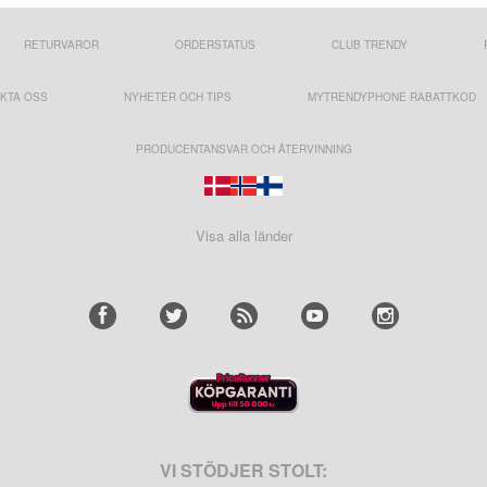
RETURVAROR
ORDERSTATUS
CLUB TRENDY
KTA OSS
NYHETER OCH TIPS
MYTRENDYPHONE RABATTKOD
PRODUCENTANSVAR OCH ÅTERVINNING
Visa alla länder
VI STÖDJER STOLT: