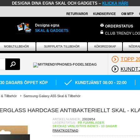
DESIGNA DINA EGNA SKAL OCH GADGETS –
KLICKA HÄR!
RETURVAROR
KUNDSERVICE
OM MTP
Designa egna
ORDERSTATUS
SKAL & GADGETS
CLUB TRENDY LOG
MOBILTILLBEHÖR
SURFPLATTA TILLBEHÖR
KÖKSREDSKAP
NÖDRA
TOPP 2
KUNDT
30 DAGARS ÖPPET KÖP
KUNDTJÄNST 08:00 - 22:00
& Tillbehör
Samsung Galaxy A55 Skal & Tillbehör
ERGLASS HARDCASE ANTIBAKTERIELLT SKAL - KL
ARTIKELNUMMER:
2003954
LAGERSTATUS:
PÅ FJÄRRLAGER.
SKICKAS VANLIGTVIS INOM 5 - 10 DAGAR
FRAKTKOSTNAD