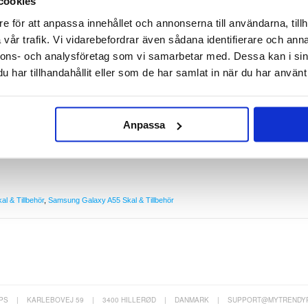
cookies
ill Samsung Galaxy A55
e för att anpassa innehållet och annonserna till användarna, tillh
a skyddet mot stötar med PanzerGlass HardCase antibakteriella skal. Detta skal har en uni
en ram av 60% återvunnen plast, vilket skyddar din enhet mot repor, stötar och fallskador.
vår trafik. Vi vidarebefordrar även sådana identifierare och anna
andling som eliminerar 99,99% av de vanligaste ytbakterierna. Den genomskinliga baksidan
nallook.
nnons- och analysföretag som vi samarbetar med. Dessa kan i sin
har tillhandahållit eller som de har samlat in när du har använt 
ekt på din Samsung Galaxy A55
r
lväxt av bakterier på ytan
h ram av 60% återvunnen TPU
t fallskydd
h innebär att din Samsung Galaxy A55 kan behålla sitt originalutseende
Anpassa
y A55 som är till för att hålla länge
l & Tillbehör
,
Samsung Galaxy A55 Skal & Tillbehör
PS
|
KARLEBOVEJ 59
|
3400 HILLERØD
|
DANMARK
|
SUPPORT@MYTRENDY