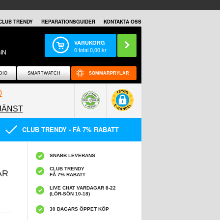
CLUB TRENDY
REPARATIONSGUIDER
KONTAKTA OSS
VARUKORG
0
total
0,00
kr
IN
DIO
SMARTWATCH
SOMMARPRYLAR
0
JÄNST
0858097089
CLUB TRENDY - FÅ 7% RABATT
SNABB LEVERANS
CLUB TRENDY
AR
FÅ 7% RABATT
LIVE CHAT VARDAGAR 8-22
(LÖR-SÖN 10-18)
30 DAGARS ÖPPET KÖP