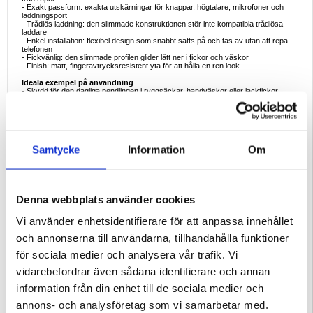
- Exakt passform: exakta utskärningar för knappar, högtalare, mikrofoner och
laddningsport
- Trådlös laddning: den slimmade konstruktionen stör inte kompatibla trådlösa
laddare
- Enkel installation: flexibel design som snabbt sätts på och tas av utan att repa
telefonen
- Fickvänlig: den slimmade profilen glider lätt ner i fickor och väskor
- Finish: matt, fingeravtrycksresistent yta för att hålla en ren look
Ideala exempel på användning
- Skydd för den dagliga pendlingen i ryggsäckar, handväskor eller jackfickor
- Extra grepp för foto- och videoinspelning utan rädsla för att halka
- Användning vid skrivbord och bord där upphöjda ramar hjälper till att hålla
skärmar och kameror borta från plana ytor
- Gymsessioner och weekendresor där ett lätt men pålitligt skydd är ett måste
- Snabba laddningar på en trådlös laddare med fodralet kvar på
Samtycke
Information
Om
Varför det här fodralet är det perfekta köpet
- Kombinerar en mjuk premiumkänsla med ett pålitligt vardagsskydd
- Tunt och lätt, så att du behåller originalutseendet och känslan hos din
Samsung Galaxy A37
- Genomtänkt kameraläpp och taktila knappskydd förbättrar användbarhet och
säkerhet
Denna webbplats använder cookies
- Exakt tillverkning minskar skakningar, luckor och inträngande damm
- Utmärkt värdeuppgradering eller ersättning för utslitna eller hala fodral
Vi använder enhetsidentifierare för att anpassa innehållet
Intressanta fakta om silikonfodral för telefoner
- Silikon erbjuder naturlig stötdämpning och grepp, vilket minskar oavsiktliga
och annonserna till användarna, tillhandahålla funktioner
halkningar jämfört med hårdplast
- Matt silikonfinish hjälper till att dölja fingeravtryck och mikrorepor för ett längre
för sociala medier och analysera vår trafik. Vi
"som nytt"-utseende
- En upphöjd kamerarand är ett av de enklaste sätten att förhindra repor på
vidarebefordrar även sådana identifierare och annan
linsen under daglig användning
- Flexibla skal är lättare att ta bort för rengöring, vilket förlänger både telefonens
information från din enhet till de sociala medier och
och skalets livslängd
- Enhetlig tjocklek på fodralet bidrar till att upprätthålla tillförlitlig trådlös laddning
annons- och analysföretag som vi samarbetar med.
och effektivitet