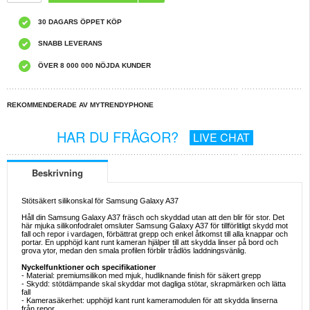
30 DAGARS ÖPPET KÖP
SNABB LEVERANS
ÖVER 8 000 000 NÖJDA KUNDER
REKOMMENDERADE AV MYTRENDYPHONE
HAR DU FRÅGOR?
LIVE CHAT
Beskrivning
Stötsäkert silikonskal för Samsung Galaxy A37
Håll din Samsung Galaxy A37 fräsch och skyddad utan att den blir för stor. Det
här mjuka silikonfodralet omsluter Samsung Galaxy A37 för tillförlitligt skydd mot
fall och repor i vardagen, förbättrat grepp och enkel åtkomst till alla knappar och
portar. En upphöjd kant runt kameran hjälper till att skydda linser på bord och
grova ytor, medan den smala profilen förblir trådlös laddningsvänlig.
Nyckelfunktioner och specifikationer
- Material: premiumsilikon med mjuk, hudliknande finish för säkert grepp
- Skydd: stötdämpande skal skyddar mot dagliga stötar, skrapmärken och lätta
fall
- Kamerasäkerhet: upphöjd kant runt kameramodulen för att skydda linserna
från repor