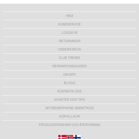
126,00
kr
86,00 kr
HEM
KUNDSERVICE
LOGGA IN
RETURVAROR
ORDERSTATUS
CLUB TRENDY
REPARATIONSGUIDER
OM MTP
BLOGG
KONTAKTA OSS
NYHETER OCH TIPS
MYTRENDYPHONE RABATTKOD
KÖPVILLKOR
PRODUCENTANSVAR OCH ÅTERVINNING