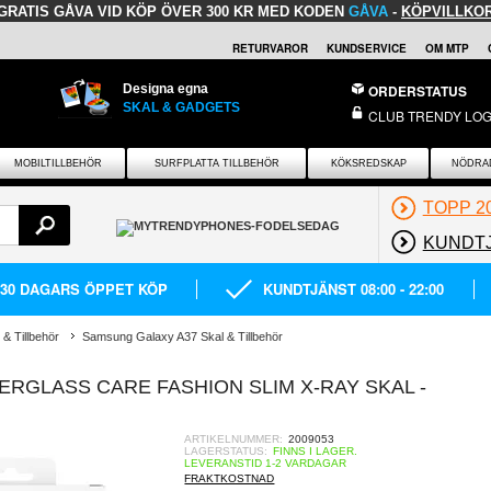
GRATIS GÅVA
VID KÖP ÖVER 300 KR MED KODEN
GÅVA
-
KÖPVILLKO
RETURVAROR
KUNDSERVICE
OM MTP
Designa egna
ORDERSTATUS
SKAL & GADGETS
CLUB TRENDY LOG
MOBILTILLBEHÖR
SURFPLATTA TILLBEHÖR
KÖKSREDSKAP
NÖDRA
TOPP 2
KUNDT
30 DAGARS ÖPPET KÖP
KUNDTJÄNST 08:00 - 22:00
& Tillbehör
Samsung Galaxy A37 Skal & Tillbehör
RGLASS CARE FASHION SLIM X-RAY SKAL -
ARTIKELNUMMER:
2009053
LAGERSTATUS:
FINNS I LAGER.
LEVERANSTID 1-2 VARDAGAR
FRAKTKOSTNAD