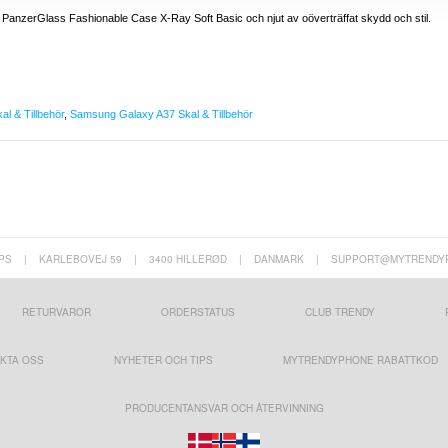
anzerGlass Fashionable Case X-Ray Soft Basic och njut av oöverträffat skydd och stil.
l & Tillbehör
,
Samsung Galaxy A37 Skal & Tillbehör
PS
|
KARLEBOVEJ 59
|
3400 HILLERØD
|
DANMARK
|
SUPPORT@MYTRENDY
RETURVAROR
ORDERSTATUS
CLUB TRENDY
KTA OSS
NYHETER OCH TIPS
MYTRENDYPHONE RABATTKOD
PRODUCENTANSVAR OCH ÅTERVINNING