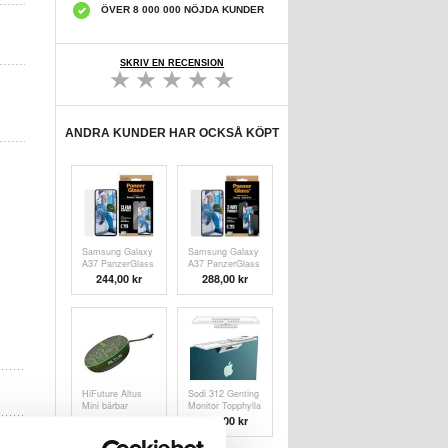
ÖVER 8 000 000 NÖJDA KUNDER
SKRIV EN RECENSION
ANDRA KUNDER HAR OCKSÅ KÖPT
Samsung Galaxy
Samsung Galaxy
A37 PanzerGlass
A37 PanzerGlass
Ultra-Wide Fit
Ultra-Wide Fit
244,00
kr
288,00 kr
EasyAligner
Privacy
Skärmskydd - 9H
EasyAligner
- Genomskinlig
Skärmskydd
HiFuture Altus
Sodi 312 Genting
Mini bärbar
Monitor Topphylla
Bluetooth-
- Vit
288,00 kr
151,00
kr
högtalare - grön