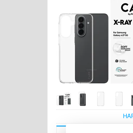
HA
Beskrivning