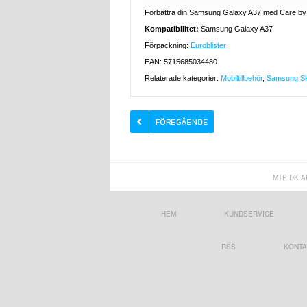
Förbättra din Samsung Galaxy A37 med Care by P
Kompatibilitet:
Samsung Galaxy A37
Förpackning:
Euroblister
EAN: 5715685034480
Relaterade kategorier:
Mobiltillbehör
,
Samsung Ska
MTP DK A
HEM
KUNDSERVICE
RSS
KONTA