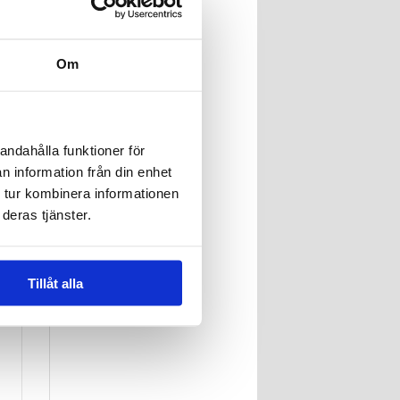
Om
n
Verbatim
Essentials 3-i-1-
kabel - USB-A till
197,00 kr
Micro-B, USB-C,
Lightning - 18W,
1m - Vit
andahålla funktioner för
n information från din enhet
 tur kombinera informationen
deras tjänster.
Tillåt alla