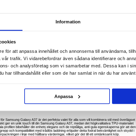
för Samsung Galaxy A37
zerGlass Fashionable Case X-Ray Soft Basic. Detta snygga, eleganta fodral erbjuder
Information
stetiken. Designad för att visa upp elegansen hos din Samsung Galaxy A37 samtidigt som de
 är den perfekta blandningen av form och funktion.
esignen på din Samsung Galaxy A37 med en unik X-Ray-effekt för extra stil.
t, flexibelt TPU-material som ger utmärkt stötdämpning och hållbarhet.
cookies
ler den eleganta profilen på din Samsung Galaxy A37, vilket ger minimal bulk samtidigt som
e för att anpassa innehållet och annonserna till användarna, tillh
m gör att din telefon ser ny ut och är fri från mindre nötning.
ppet, vilket minskar risken för oavsiktliga fall.
vår trafik. Vi vidarebefordrar även sådana identifierare och anna
tkomst till alla portar, knappar och funktioner utan att ta bort fodralet.
tt vara kompatibel med trådlös laddning, vilket ger bekvämlighet utan att behöva ta bort
nnons- och analysföretag som vi samarbetar med. Dessa kan i sin
 och kameran ger extra skydd mot repor och fall.
har tillhandahållit eller som de har samlat in när du har använt 
äggning som gör att fodralet ser klart och fräscht ut över tiden.
änlig förpackning som återspeglar PanzerGlass engagemang för hållbarhet.
 ger tillförlitligt skydd mot droppar, repor och mindre stötar.
åligt och lätt skydd för sin Samsung Galaxy A37 när de är på språng.
dare som vill ha ett snyggt och stilrent fodral som kompletterar designen på deras Samsung
Anpassa
nkomster där du vill visa upp din Samsung Galaxy A37 elegans samtidigt som du håller den
itnessentusiaster och utomhusäventyrare som kräver ett robust skydd för sina enheter.
ör Samsung Galaxy A37 är det perfekta valet för alla som vill kombinera stil med överlägset
t ger en unik touch till din Samsung Galaxy A37, medan det högkvalitativa TPU-materialet
a profilen bibehåller din enhets elegans och de reptåliga, anti-gula egenskaperna gör att den
 grepp och kompatibilitet med trådlös laddning erbjuder detta fodral bekvämlighet och skydd i
rpackningen i linje med hållbara värderingar, vilket gör det till ett omtänksamt köp.