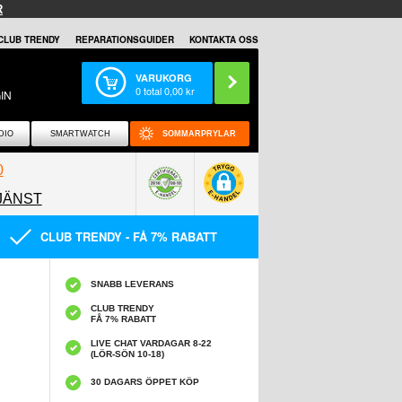
R
CLUB TRENDY
REPARATIONSGUIDER
KONTAKTA OSS
VARUKORG
0
total
0,00
kr
IN
DIO
SMARTWATCH
SOMMARPRYLAR
0
JÄNST
0858097089
CLUB TRENDY - FÅ 7% RABATT
SNABB LEVERANS
CLUB TRENDY
FÅ 7% RABATT
LIVE CHAT VARDAGAR 8-22
(LÖR-SÖN 10-18)
30 DAGARS ÖPPET KÖP