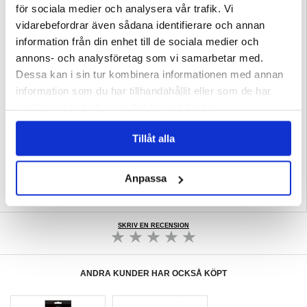
för sociala medier och analysera vår trafik. Vi
Egenskaper:
- Snyggt Mandala Series plånboksfodral tillverkat för Samsung Galaxy A37
vidarebefordrar även sådana identifierare och annan
- Snyggt mandala mönster ger stil till fodralet
- Perfekt ersättare för din plånbok - fodralet har innerfickor för kort och ett fack
information från din enhet till de sociala medier och
för kontanter
- Magnetlås håller kort, kontanter och din Samsung Galaxy A37 säkert på plats
annons- och analysföretag som vi samarbetar med.
- Alla nödvändiga utskärningar ger bekväm användning i vardagen av din
Samsung Galaxy A37
Dessa kan i sin tur kombinera informationen med annan
- Material: polyuretan med ett innerskal i TPU (termoplastisk polyuretan)
information som du har tillhandahållit eller som de har
Kompatibilitet:
Samsung Galaxy A37
samlat in när du har använt deras tjänster.
Förpackning:
Bulk
EAN: 5714122615541
Tillåt alla
Relaterade kategorier:
Mobiltillbehör
,
Samsung Skal & Tillbehör
,
Samsung
Galaxy A37 Skal & Tillbehör
Anpassa
SKRIV EN RECENSION
ANDRA KUNDER HAR OCKSÅ KÖPT