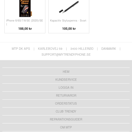
iPhone 6/6S/7/8/SE (2020)/SE
Kapacitiv Styluspenna - Svart
(
188,00 kr
105,00 kr
MTP DK APS
|
KARLEBOVEJ 59
|
3400 HILLERØD
|
DANMARK
|
SUPPORT@MYTRENDYPHONE.SE
HEM
KUNDSERVICE
LOGGA IN
RETURVAROR
ORDERSTATUS
CLUB TRENDY
REPARATIONSGUIDER
OM MTP