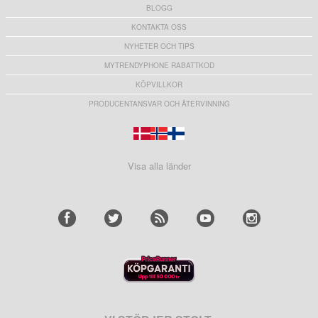
BLOGG
KONTAKTA OSS
NYHETER OCH TIPS
MYTRENDYPHONE RABATTKOD
KÖPVILLKOR
PRODUCENTANSVAR OCH ÅTERVINNING
Visa alla länder