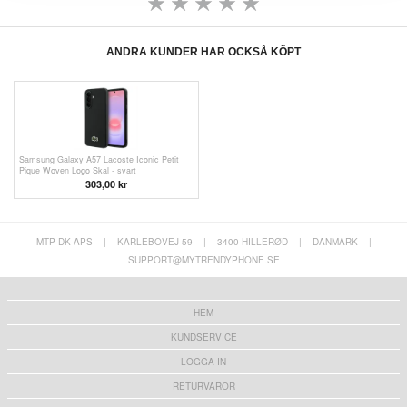
ANDRA KUNDER HAR OCKSÅ KÖPT
Samsung Galaxy A57 Lacoste Iconic Petit
Pique Woven Logo Skal - svart
303,00 kr
MTP DK APS
|
KARLEBOVEJ 59
|
3400 HILLERØD
|
DANMARK
|
SUPPORT@MYTRENDYPHONE.SE
HEM
KUNDSERVICE
LOGGA IN
RETURVAROR