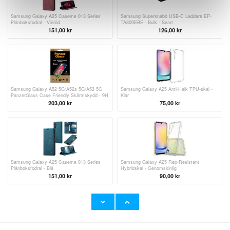
Samsung Galaxy A25 Caseme 013 Series
Samsung Supersnabb USB-C Laddare EP-
Plånboksfodral - Vinröd
TA800EBE - Bulk - Svart
151,00 kr
126,00
kr
Samsung Galaxy A52 5G/A52s 5G/A53 5G
Samsung Galaxy A25 Anti-Halk TPU-skal -
PanzerGlass Case Friendly Skärmskydd - 9H
Klar
- Svart Kant
203,00
kr
75,00 kr
Samsung Galaxy A25 Caseme 013 Series
Samsung Galaxy A25 Rep-Resistant
Plånboksfodral - Blå
Hybridskal - Genomskinlig
151,00 kr
90,00 kr