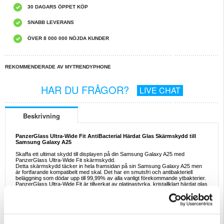
30 DAGARS ÖPPET KÖP
SNABB LEVERANS
ÖVER 8 000 000 NÖJDA KUNDER
REKOMMENDERADE AV MYTRENDYPHONE
HAR DU FRÅGOR?
LIVE CHAT
Beskrivning
PanzerGlass Ultra-Wide Fit AntiBacterial Härdat Glas Skärmskydd till
Samsung Galaxy A25
Skaffa ett ultimat skydd till displayen på din Samsung Galaxy A25 med
PanzerGlass Ultra-Wide Fit skärmskydd.
Detta skärmskydd täcker in hela framsidan på sin Samsung Galaxy A25 men
är fortfarande kompatibelt med skal. Det har en smutsfri och antibakteriell
beläggning som dödar upp till 99,99% av alla vanligt förekommande ytbakterier.
PanzerGlass Ultra-Wide Fit är tillverkat av platinastyrka, kristallklart härdat glas
som gör att din Samsung Galaxy A25 behåller sin originalkänsla och utseende.
Egenskaper:
- PanzerGlass Ultra-Wide Fit skärmskydd till Samsung Galaxy A25
- Belagt med antibakteriell yta för säker och bakteriefri användning
- Skyddar din Samsung Galaxy A25 mot sprickor och repor på skärmen