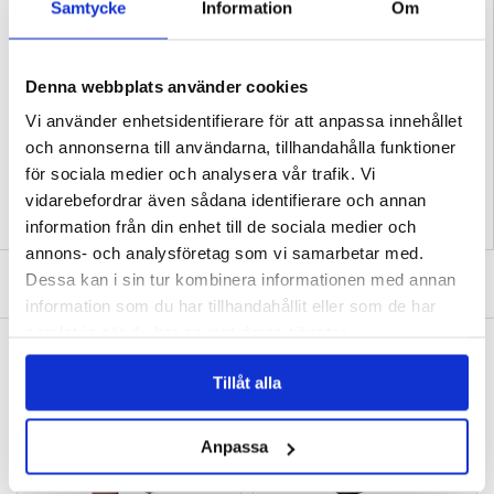
Samtycke
Information
Om
- Täcker hela displayen på din Samsung Galaxy A25 men är fortfarande
kompatibelt med skal
- Tillverkat av platinastyrka reptåligt härdat glas
- Det levereras i en FSC-certifierad förpackning som kan återvinnas
Kompatibilitet:
Samsung Galaxy A25
Denna webbplats använder cookies
Förpackning:
Euroblister
Vi använder enhetsidentifierare för att anpassa innehållet
EAN: 5711724073359
och annonserna till användarna, tillhandahålla funktioner
Relaterade kategorier:
Samsung Galaxy A25 skärmskydd och härdat glas
för sociala medier och analysera vår trafik. Vi
vidarebefordrar även sådana identifierare och annan
information från din enhet till de sociala medier och
annons- och analysföretag som vi samarbetar med.
SKRIV EN RECENSION
Dessa kan i sin tur kombinera informationen med annan
information som du har tillhandahållit eller som de har
samlat in när du har använt deras tjänster.
ANDRA KUNDER HAR OCKSÅ KÖPT
Samsung Galaxy A25 Plånboksfodral med
Samsung Galaxy A25 Plånboksfodral med
Tillåt alla
Magnetstängning - Svart
Magnetstängning - Blå
136,00 kr
151,00 kr
Anpassa