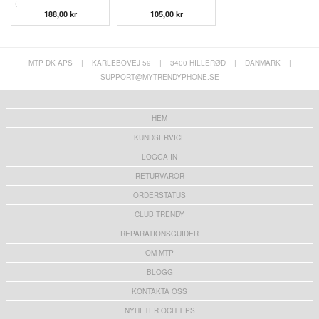
(
188,00 kr
105,00 kr
MTP DK APS
|
KARLEBOVEJ 59
|
3400 HILLERØD
|
DANMARK
|
SUPPORT@MYTRENDYPHONE.SE
HEM
KUNDSERVICE
LOGGA IN
RETURVAROR
ORDERSTATUS
CLUB TRENDY
REPARATIONSGUIDER
OM MTP
BLOGG
KONTAKTA OSS
NYHETER OCH TIPS