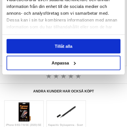
- Stötdämpande och slimmad design
information från din enhet till de sociala medier och
- Exakta utskärningar för enkel åtkomst
- Material:: D3O
annons- och analysföretag som vi samarbetar med.
Kompatibilitet:
Samsung Galaxy A25
Dessa kan i sin tur kombinera informationen med annan
Förpackning:
Euroblister
information som du har tillhandahållit eller som de har
EAN: 5711724004681
samlat in när du har använt deras tjänster.
Relaterade kategorier:
Mobiltillbehör
,
Samsung Skal & Tillbehör
,
Samsung
Galaxy A25 Skal & Tillbehör
Tillåt alla
Anpassa
SKRIV EN RECENSION
ANDRA KUNDER HAR OCKSÅ KÖPT
iPhone 6/6S/7/8/SE (2020)/SE
Kapacitiv Styluspenna - Svart