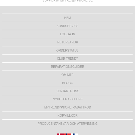
SUPPORT@MYTRENDYPHONE.SE
116,00
kr
105,00 kr
HEM
KUNDSERVICE
LOGGA IN
RETURVAROR
ORDERSTATUS
CLUB TRENDY
REPARATIONSGUIDER
OM MTP
BLOGG
KONTAKTA OSS
NYHETER OCH TIPS
MYTRENDYPHONE RABATTKOD
KÖPVILLKOR
PRODUCENTANSVAR OCH ÅTERVINNING