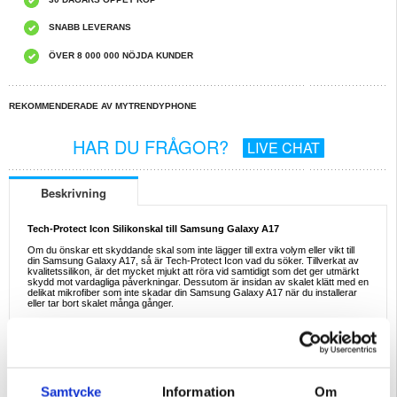
SNABB LEVERANS
ÖVER 8 000 000 NÖJDA KUNDER
REKOMMENDERADE AV MYTRENDYPHONE
HAR DU FRÅGOR?
LIVE CHAT
Beskrivning
Tech-Protect Icon Silikonskal till Samsung Galaxy A17
Om du önskar ett skyddande skal som inte lägger till extra volym eller vikt till
din Samsung Galaxy A17, så är Tech-Protect Icon vad du söker. Tillverkat av
kvalitetssilikon, är det mycket mjukt att röra vid samtidigt som det ger utmärkt
skydd mot vardagliga påverkningar. Dessutom är insidan av skalet klätt med en
delikat mikrofiber som inte skadar din Samsung Galaxy A17 när du installerar
eller tar bort skalet många gånger.
Funktioner:
- Premium Tech-Protect Icon silikonskal för Samsung Galaxy A17
- Flexibelt men solidt, designat för att skydda din Samsung Galaxy A17 från
skador
- Lätt och tunt - lägger inte till extra volym eller vikt till din Samsung Galaxy A17
- Slät och mjuk att röra vid, ger en behaglig känsla när du håller din telefon
- Tech-Protect Icon-skalet är tillverkat av hållbar silikon och inre
Samtycke
Information
Om