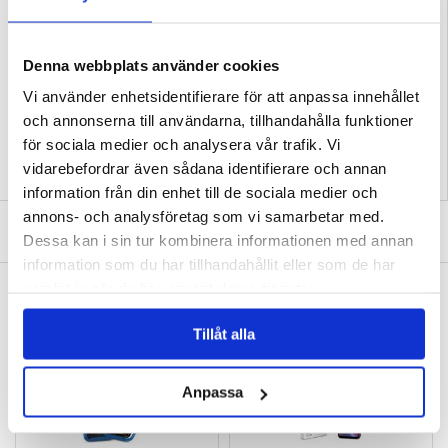
mikrofibermaterial
Kompatibilitet:
Samsung Galaxy A17 5G, Samsung Galaxy A17 4G
Förpackning:
Euroblister
Denna webbplats använder cookies
EAN: 5906302332502
Vi använder enhetsidentifierare för att anpassa innehållet
Relaterade kategorier:
Mobiltillbehör
,
Samsung Skal & Tillbehör
,
Samsung
Galaxy A17 Skal & Tillbehör
och annonserna till användarna, tillhandahålla funktioner
för sociala medier och analysera vår trafik. Vi
vidarebefordrar även sådana identifierare och annan
information från din enhet till de sociala medier och
annons- och analysföretag som vi samarbetar med.
SKRIV EN RECENSION
Dessa kan i sin tur kombinera informationen med annan
information som du har tillhandahållit eller som de har
samlat in när du har använt deras tjänster.
ANDRA KUNDER HAR OCKSÅ KÖPT
Samsung Galaxy A17 Tech-Protect Supreme
Samsung Galaxy A17/A26 Skärmskydd av
skyddsset - Klar
härdat glas - 9H - Case Friendly -
Tillåt alla
Genomskinlig
121,00 kr
105,00 kr
Anpassa