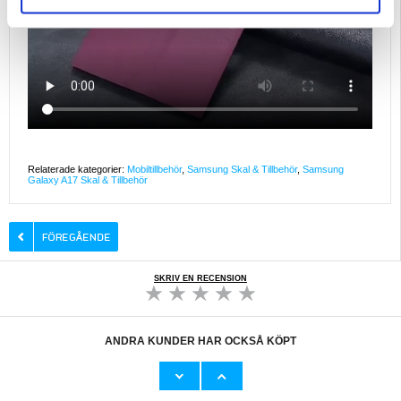
Relaterade kategorier:
Mobiltillbehör
,
Samsung Skal & Tillbehör
,
Samsung
Galaxy A17 Skal & Tillbehör
SKRIV EN RECENSION
ANDRA KUNDER HAR OCKSÅ KÖPT
Samsung Galaxy A17/A26 Skärmskydd av
Samsung Galaxy A17 Smart Clear View Flip
härdat glas - 9H - Case Friendly -
Skal med kortplats - Grå Lila
Genomskinlig
105,00 kr
186,00
kr