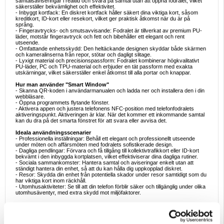
samtalsaviseringar i realtid och svara på samtal utan att öppna fodralet, vilket
säkerställer bekvämlighet och effektivitet.
- Inbyggt kortfack: En diskret kortfack håller säkert dina viktiga kort, såsom
kreditkort, ID-kort eller resekort, vilket ger praktisk åtkomst när du är på
språng.
- Fingeravtrycks- och smutsavvisande: Fodralet är tillverkat av premium PU-
läder, motstår fingeravtryck och fett och bibehåller ett elegant och rent
utseende.
- Omfattande enhetsskydd: Den heltäckande designen skyddar både skärmen
och kameralinserna från repor, stötar och dagligt slitage.
- Lyxigt material och precisionspassform: Fodralet kombinerar högkvalitativt
PU-läder, PC och TPU-material och erbjuder en tät passform med exakta
utskärningar, vilket säkerställer enkel åtkomst till alla portar och knappar.
Hur man använder "Smart Window"
- Skanna QR-koden i användarmanualen och ladda ner och installera den i din
webbläsare.
- Öppna programmets flytande fönster.
- Aktivera appen och justera telefonens NFC-position med telefonfodralets
aktiveringspunkt. Aktiveringen är klar. När det kommer ett inkommande samtal
kan du dra på det smarta fönstret för att svara eller avvisa det.
Ideala användningsscenarier
- Professionella inställningar: Behåll ett elegant och professionellt utseende
under möten och affärsmöten med fodralets sofistikerade design.
- Dagliga pendlingar: Förvara och få tillgång till kollektivtrafikkort eller ID-kort
bekvämt i den inbyggda kortplatsen, vilket effektiviserar dina dagliga rutiner.
- Sociala sammankomster: Hantera samtal och aviseringar enkelt utan att
ständigt hantera din enhet, så att du kan hålla dig uppkopplad diskret.
- Resor: Skydda din enhet från potentiella skador under resor samtidigt som du
har viktiga kort inom räckhåll.
- Utomhusaktiviteter: Se till att din telefon förblir säker och tillgänglig under olika
utomhusäventyr, med extra skydd mot miljöfaktorer.
Varför välja detta premium-flipfodral?
- Förbättrad funktionalitet: Det smarta visningsfönstret och de flipfria
samtalshanteringsfunktionerna ger en sömlös användarupplevelse, vilket
minskar behovet av att öppna fodralet för grundläggande interaktioner.