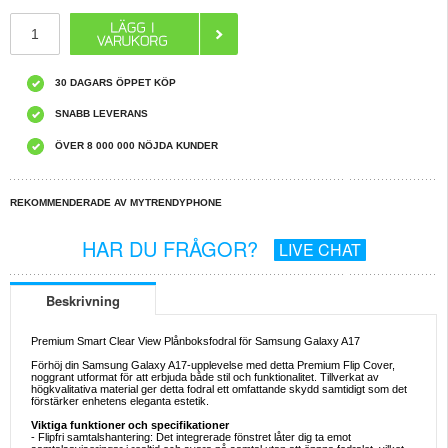
30 DAGARS ÖPPET KÖP
SNABB LEVERANS
ÖVER 8 000 000 NÖJDA KUNDER
REKOMMENDERADE AV MYTRENDYPHONE
HAR DU FRÅGOR?
LIVE CHAT
Beskrivning
Premium Smart Clear View Plånboksfodral för Samsung Galaxy A17
Förhöj din Samsung Galaxy A17-upplevelse med detta Premium Flip Cover,
noggrant utformat för att erbjuda både stil och funktionalitet. Tillverkat av
högkvalitativa material ger detta fodral ett omfattande skydd samtidigt som det
förstärker enhetens eleganta estetik.
Viktiga funktioner och specifikationer
- Flipfri samtalshantering: Det integrerade fönstret låter dig ta emot