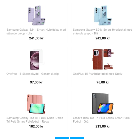
Samsung Galaxy S24+ Smart Hybridskal med
Samsung Galaxy S24+ Smart Hybridskal med
stående grepp - Lila
stående grepp - Blå
241,00
kr
242,00 kr
OnePlus 15 Skarmskydd - Genomskinlig
OnePlus 15 Plånboksfodral med Stativ
97,00
kr
75,00
kr
Samsung Galaxy Tab A11 Dux Ducis Domo
Lenovo Idea Tab Tri-Fold Series Smart Folio
Tri-Fold Smart Foliofodral - Rosa
Fodral - Grå
182,00
kr
213,00
kr