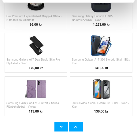
Saii Premium Expanderbart Grepp & Stativ -
Samsung Galaxy Buds3 FE SM-
Romantiska Blommor
R420NZKAEUE - Svart
95,00 kr
1.223,00
kr
Samsung Galaxy A17 Dux Ducis Skin Pro
Samsung Galaxy A17 360 Skydds Skal - Blå /
Flipfodral - Svart
Klar
170,00 kr
131,00
kr
Samsung Galaxy A54 5G Butterfly Series
360 Skydds Xiaomi Redmi 10C Skal - Svart /
Plånboksfodral - Violett
Klar
113,00
kr
136,00 kr