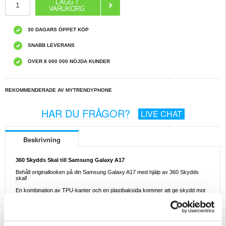
30 DAGARS ÖPPET KÖP
SNABB LEVERANS
ÖVER 8 000 000 NÖJDA KUNDER
REKOMMENDERADE AV MYTRENDYPHONE
HAR DU FRÅGOR?
LIVE CHAT
Beskrivning
360 Skydds Skal till Samsung Galaxy A17
Behåll originallooken på din Samsung Galaxy A17 med hjälp av 360 Skydds
skal!
En kombination av TPU-kanter och en plastbaksida kommer att ge skydd mot
fall, stötar, repor och smuts, medan skärmskyddet på framsidan i PET skyddar
displayen. Upphöjda kanter runt kameran ger extra skydd mot repor.
Egenskaper:
- 360 Skydds skal till Samsung Galaxy A17