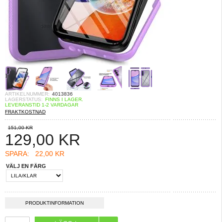
ARTIKELNUMMER:
4013836
LAGERSTATUS:
FINNS I LAGER.
LEVERANSTID 1-2 VARDAGAR
FRAKTKOSTNAD
151,00 KR
129,00
KR
SPARA:
22,00 KR
VÄLJ EN FÄRG
PRODUKTINFORMATION