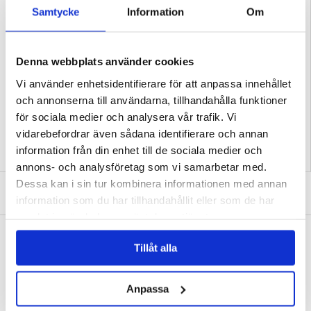
- Mångsidigt skydd mot stötar och dagligt slitage
- Har ingen påverkan på skärmens funktionalitet på din Samsung Galaxy A17
Samtycke
Information
Om
- Upphöjda kanter runt kameran för extra skydd
- Gör att din Samsung Galaxy A17 behåller sin originallook
- Tillverkat av TPU, plast och PET-material
Kompatibilitet:
Samsung Galaxy A17 5G, Samsung Galaxy A17 4G
Denna webbplats använder cookies
Förpackning:
Bulk
Vi använder enhetsidentifierare för att anpassa innehållet
EAN: 5714122574466
och annonserna till användarna, tillhandahålla funktioner
Relaterade kategorier:
Mobiltillbehör
,
Samsung Skal & Tillbehör
,
Samsung
Galaxy A17 Skal & Tillbehör
för sociala medier och analysera vår trafik. Vi
vidarebefordrar även sådana identifierare och annan
information från din enhet till de sociala medier och
annons- och analysföretag som vi samarbetar med.
Dessa kan i sin tur kombinera informationen med annan
SKRIV EN RECENSION
information som du har tillhandahållit eller som de har
samlat in när du har använt deras tjänster.
ANDRA KUNDER HAR OCKSÅ KÖPT
Tillåt alla
Samsung Galaxy A17/A26 Skärmskydd av
Samsung Galaxy A17 360 Skydds Skal - Röd
härdat glas - 9H - Case Friendly -
/ Klar
Genomskinlig
105,00 kr
151,00 kr
Anpassa