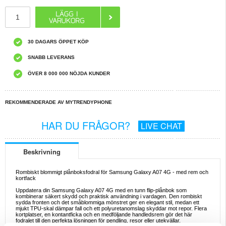
30 DAGARS ÖPPET KÖP
SNABB LEVERANS
ÖVER 8 000 000 NÖJDA KUNDER
REKOMMENDERADE AV MYTRENDYPHONE
HAR DU FRÅGOR?
LIVE CHAT
Beskrivning
Rombiskt blommigt plånboksfodral för Samsung Galaxy A07 4G - med rem och
kortfack
Uppdatera din Samsung Galaxy A07 4G med en tunn flip-plånbok som
kombinerar säkert skydd och praktisk användning i vardagen. Den rombiskt
sydda fronten och det småblommiga mönstret ger en elegant stil, medan ett
mjukt TPU-skal dämpar fall och ett polyuretanomslag skyddar mot repor. Flera
kortplatser, en kontantficka och en medföljande handledsrem gör det här
fodralet till den perfekta lösningen för pendling, resor eller utekvällar.