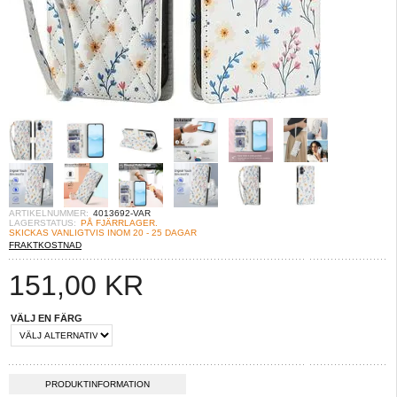
ARTIKELNUMMER:
4013692-VAR
LAGERSTATUS:
PÅ FJÄRRLAGER.
SKICKAS VANLIGTVIS INOM 20 - 25 DAGAR
FRAKTKOSTNAD
151,00
KR
VÄLJ EN FÄRG
PRODUKTINFORMATION