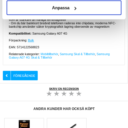
- TPU-innerskal förblir flexibla ner till minus 35 grader Celsius, vilket undviker
sprickor i vinterklimat
Anpassa
- De första plånboksfodralen för telefoner dök upp 1998 för tidiga flipptelefoner,
men blev populära för pekskärmar som behövde mer skydd för ansiktet
- Magnetiska förslutningar på moderna fodral använder små neodymskivor,
som är starkare än vanliga ferritmagneter
- Om du bär bankkort bredvid telefonen raderas inte chipdata; moderna NFC-
bankchip använder säker kryptografisk lagring oberoende av magnetism
Kompatibilitet:
Samsung Galaxy A07 4G
Förpackning:
Bulk
EAN: 5714122568823
Relaterade kategorier:
Mobiltillbehör
,
Samsung Skal & Tillbehör
,
Samsung
Galaxy A07 4G Skal & Tillbehör
SKRIV EN RECENSION
ANDRA KUNDER HAR OCKSÅ KÖPT