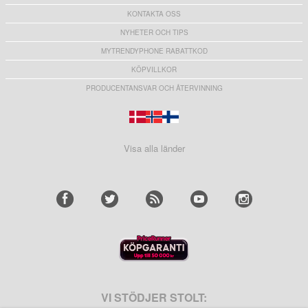
KONTAKTA OSS
NYHETER OCH TIPS
MYTRENDYPHONE RABATTKOD
KÖPVILLKOR
PRODUCENTANSVAR OCH ÅTERVINNING
Visa alla länder
VI STÖDJER STOLT: