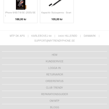
iPhone 6/6S/7/8/SE (2020)/SE
Kapacitiv Styluspenna - Svart
(
188,00 kr
105,00 kr
MTP DK APS
|
KARLEBOVEJ 59
|
3400 HILLERØD
|
DANMARK
|
SUPPORT@MYTRENDYPHONE.SE
HEM
KUNDSERVICE
LOGGA IN
RETURVAROR
ORDERSTATUS
CLUB TRENDY
REPARATIONSGUIDER
OM MTP
BLOGG