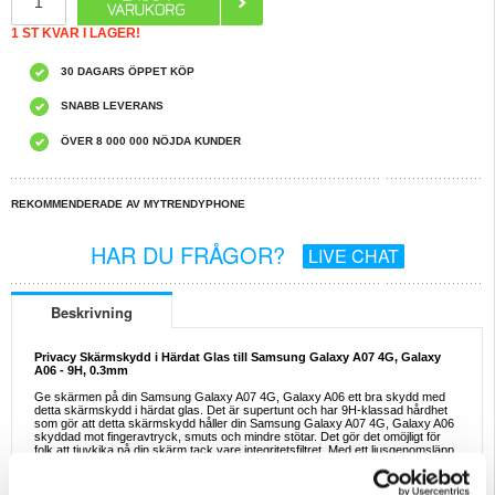
1 ST KVAR I LAGER!
30 DAGARS ÖPPET KÖP
SNABB LEVERANS
ÖVER 8 000 000 NÖJDA KUNDER
REKOMMENDERADE AV MYTRENDYPHONE
HAR DU FRÅGOR?
LIVE CHAT
Beskrivning
Privacy Skärmskydd i Härdat Glas till Samsung Galaxy A07 4G, Galaxy
A06 - 9H, 0.3mm
Ge skärmen på din Samsung Galaxy A07 4G, Galaxy A06 ett bra skydd med
detta skärmskydd i härdat glas. Det är supertunt och har 9H-klassad hårdhet
som gör att detta skärmskydd håller din Samsung Galaxy A07 4G, Galaxy A06
skyddad mot fingeravtryck, smuts och mindre stötar. Det gör det omöjligt för
folk att tjuvkika på din skärm tack vare integritetsfiltret. Med ett ljusgenomsläpp
på upp till 99% kommer skärmens prestanda inte att påverkas.
Egenskaper: