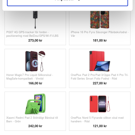
PG07 4G GPS-tracker för fordon -
iPhone 16 Pro Fyra Säsonger Plånboksfodral -
positionering med BeiDou/GPS/Wi-Fi/LBS
Vår
273,00 kr
181,00 kr
Honor Magic7 Pro Liquid Silikonskal -
OnePlus Pad 2 Pro/Pad 3/Oppo Pad 4 Pro Tri-
MagSafe-kompatibelt - Vinröd
Fold Series Smart Folio Fodral - Röd
166,00 kr
227,00 kr
Xiaomi Redmi Pad 2 Stöttåligt Bärskal till
OnePlus Nord 5 Flytande silikon skal med
Barn - Grön
handrem - Röd
242,00 kr
121,00 kr