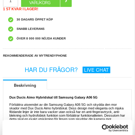
1 ST KVAR I LAGER!
30 DAGARS ÖPPET KÖP
SNABB LEVERANS
ÖVER 8 000 000 NÖJDA KUNDER
REKOMMENDERADE AV MYTRENDYPHONE
HAR DU FRÅGOR?
LIVE CHAT
Beskrivning
Dux Ducis Aimo Hybridskal till Samsung Galaxy A06 5G
Förbättra utseendet av din Samsung Galaxy A06 5G och skydda den mor
skador med Dux Ducis Aimo hybridskal. Dess design med eleganta och mjuka
flödande linjer är inte bara vacker utan också har en anti-fingeravtryck, anti-
blekning och hydrofobisk funktion som förbättrar funktionaliteten. Dessutom har
detta skal en exakt utskärning för linsen som skyddar din kamera mot
oavsiktliga fall, stötar och repor.
Egenskaper:
- Högkvalitativt Dux Ducis Aimo hybridskal till Samsung Galaxy A06 5G