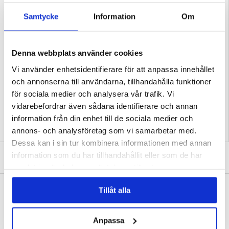
- Utmärkt och felfritt skydd, perfekt för din Samsung Galaxy A06 5G
- Hydrofobisk, anti-fingeravtryck och anti-blekning funktion tack vare designen
Samtycke
Information
Om
med mjuka flödande linjer
- Upphöjda kanter runt skärmen och stängd kamera med exakt utskärning för
linsen ger även mer skydd
- Detta utmärkta hybridskal för Samsung Galaxy A06 5G är tillverkade av tåligt
och långvarigt plast- och TPU-meterial
Denna webbplats använder cookies
Kompatibilitet:
Samsung Galaxy A06 5G
Förpackning:
Euroblister
Vi använder enhetsidentifierare för att anpassa innehållet
EAN: 6971824156768
och annonserna till användarna, tillhandahålla funktioner
Relaterade kategorier:
Mobiltillbehör
,
Samsung Skal & Tillbehör
,
Samsung
för sociala medier och analysera vår trafik. Vi
Galaxy A06 5G Skal & Tillbehör
vidarebefordrar även sådana identifierare och annan
information från din enhet till de sociala medier och
annons- och analysföretag som vi samarbetar med.
Dessa kan i sin tur kombinera informationen med annan
SKRIV EN RECENSION
information som du har tillhandahållit eller som de har
samlat in när du har använt deras tjänster.
ANDRA KUNDER HAR OCKSÅ KÖPT
Tillåt alla
Etikett för termiskt tryck för termisk
Set med fästanordningar av blandad plast för
etikettskrivare - 57x15mm - 5 rullar
bildörrar - 200 st.
104,00
kr
181,00 kr
Anpassa