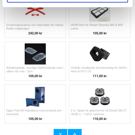
Ersättningsskalmar och näskuddar för Oakley
HEPA-filter för iRobot Roomba 800 & 900-
Radar-solglasögon
serien
242,00 kr
105,00 kr
Stötdämpande, osynliga höjdförhöjande sulor i
Vindtätt skyddande skumöverdrag för GoPro
silikon för män - 2cm
Hero 9/10/11/12
105,00 kr
111,00
kr
Oppo Find N5 Hybridskal med armband och
3 st. Spole för grästrimmer till Einhell GE-CT
kickstand
18/28 Li - 1.6mm nylonlina
105,00
kr
116,00
kr