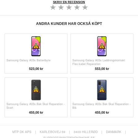
SKRIV EN RECENSION
ANDRA KUNDER HAR OCKSÅ KÖPT
Samsung Galaxy A03s Batteribyte
Samsung Galaxy A03s Laddningskontakt
Flex-kabel Reparation
523,00 kr
553,00 kr
Samsung Galaxy A03s Bak Skal Reparation -
Samsung Galaxy A03s Bak Skal Reparation -
Svart
Blå
455,00 kr
455,00 kr
MTP DK APS
|
KARLEBOVEJ 59
|
3400 HILLERØD
|
DANMARK
|