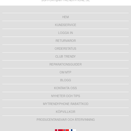
SUPPORT@MYTRENDYPHONE.SE
HEM
KUNDSERVICE
LOGGA IN
RETURVAROR
ORDERSTATUS
CLUB TRENDY
REPARATIONSGUIDER
OM MTP
BLOGG
KONTAKTA OSS
NYHETER OCH TIPS
MYTRENDYPHONE RABATTKOD
KÖPVILLKOR
PRODUCENTANSVAR OCH ÅTERVINNING