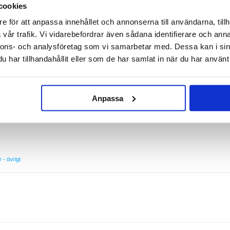
cookies
xy A02s - 9H, 0.3mm
e för att anpassa innehållet och annonserna till användarna, tillh
t skydd med detta hållbara skärmskydd i härdat glas.
vår trafik. Vi vidarebefordrar även sådana identifierare och anna
g Galaxy A02s mot vardagliga stötar, repor och andra mindre skador. Otroligt tunn och helt
nnons- och analysföretag som vi samarbetar med. Dessa kan i sin
ighet, medan de speciellt avrundade kanterna bevarar den ursprungliga looken och känslan a
har tillhandahållit eller som de har samlat in när du har använt 
 A02s
gn
sung Galaxy A02s
Anpassa
llbehör
 glas täcker INTE hela skärmen av din Samsung Galaxy A02s
r - övrigt