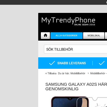
ALLA KATEGORIER
MOBILSKAL
SNABB LEVERANS
«
Tillbaka
Du är här:
Mobiltillbehör
Mobiltillbehör -
SAMSUNG GALAXY A02S HÄRD
GENOMSKINLIG