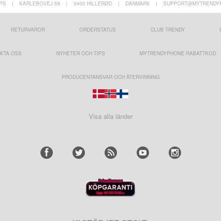
PS
|
KARLEBOVEJ 59
|
3400 HILLERØD
|
DANMARK
|
SUPPORT@MYTRENDY
RETURVAROR
ORDERSTATUS
CLUB TRENDY
KTA OSS
NYHETER OCH TIPS
MYTRENDYPHONE RABATTKOD
PRODUCENTANSVAR OCH ÅTERVINNING
Visa alla länder