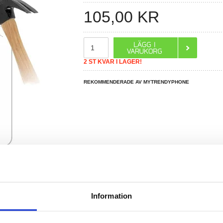
105,00
KR
2 ST KVAR I LAGER!
REKOMMENDERADE AV MYTRENDYPHONE
R DU FRÅGOR?
LIVE CHAT
Information