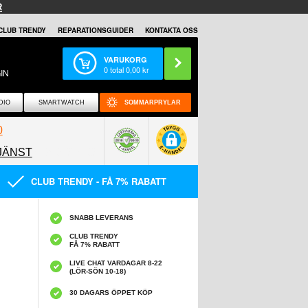
R
CLUB TRENDY
REPARATIONSGUIDER
KONTAKTA OSS
VARUKORG
0
total
0,00
kr
IN
DIO
SMARTWATCH
SOMMARPRYLAR
0
JÄNST
0858097089
CLUB TRENDY - FÅ 7% RABATT
SNABB LEVERANS
CLUB TRENDY
FÅ 7% RABATT
LIVE CHAT VARDAGAR 8-22
(LÖR-SÖN 10-18)
30 DAGARS ÖPPET KÖP