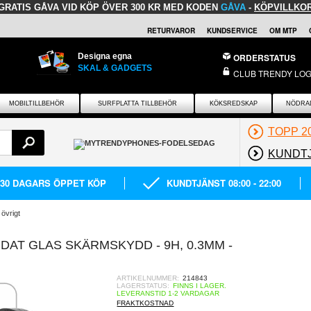
GRATIS GÅVA
VID KÖP ÖVER 300 KR MED KODEN
GÅVA
-
KÖPVILLKO
RETURVAROR
KUNDSERVICE
OM MTP
Designa egna
ORDERSTATUS
SKAL & GADGETS
CLUB TRENDY LOG
MOBILTILLBEHÖR
SURFPLATTA TILLBEHÖR
KÖKSREDSKAP
NÖDRA
TOPP 2
KUNDT
30 DAGARS ÖPPET KÖP
KUNDTJÄNST 08:00 - 22:00
 övrigt
AT GLAS SKÄRMSKYDD - 9H, 0.3MM -
ARTIKELNUMMER:
214843
LAGERSTATUS:
FINNS I LAGER.
LEVERANSTID 1-2 VARDAGAR
FRAKTKOSTNAD