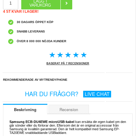
4 ST KVAR I LAGER!
30 DAGARS ÖPPET KÖP
SNABB LEVERANS
ÖVER 8 000 000 NÖJDA KUNDER
BASERAT PÅ 7 RECENSIONER
REKOMMENDERADE AV MYTRENDYPHONE
HAR DU FRÅGOR?
LIVE CHAT
Beskrivning
Recension
Samsung ECB-DU4EWE microUSB-kabel
kan ersätta din egen kabel om den
går sönder eller du förlorar den. Eftersom det är en original accessoar från
Samsung är kvalitén garanterad. Den är helt kompatibel med Samsung EP-
TA20EWE snabbladdande USBladdare.