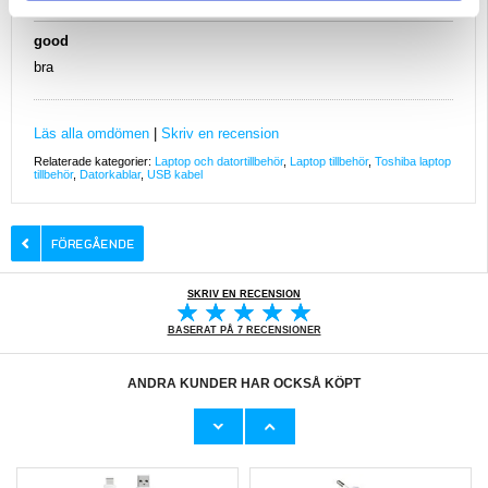
06.10.2018
good
bra
Läs alla omdömen
|
Skriv en recension
Relaterade kategorier:
Laptop och datortillbehör
,
Laptop tillbehör
,
Toshiba laptop
tillbehör
,
Datorkablar
,
USB kabel
SKRIV EN RECENSION
BASERAT PÅ 7 RECENSIONER
ANDRA KUNDER HAR OCKSÅ KÖPT
Samsung Typ-C USB Snabb laddningsadapter
Samsung EO-EG920BW hybrid in-ear
EP-TA20EB - svart - bulk
stereoheadset med mikrofon - vit
171,00
kr
99,00
kr