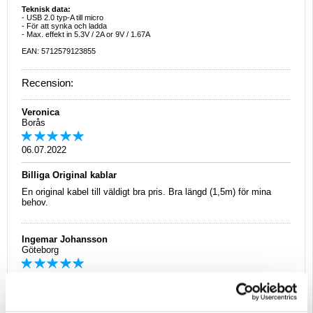
Teknisk data:
- USB 2.0 typ-A till micro
- För att synka och ladda
- Max. effekt in 5.3V / 2A or 9V / 1.67A
EAN: 5712579123855
Recension:
Veronica
Borås
06.07.2022
Billiga Original kablar
En original kabel till väldigt bra pris. Bra längd (1,5m) för mina
behov.
Ingemar Johansson
Göteborg
12.06.2021
Rätt kabel till rätt pris