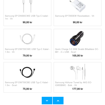
Samsung EP-DN930CWE USB Typ-C-kabel -
Samsung EP-TA50EW Reseladdare - Vit
1m - Vit
90,00 kr
90,00 kr
Samsung EP-DW700CWE USB Typ-C Kabel -
Quick Charge 3.0 30W Snabb Billaddare DC-
1.5m - Vit
681 - 2 x USB - Svart
79,00
kr
105,00 kr
Samsung EP-DW700CBE USB Typ-C Kabel -
Samsung Hörlurar Tuned by AKG EO-
1.5m - Svart
IG955BWE - Bulk - Vit
75,00 kr
177,00
kr