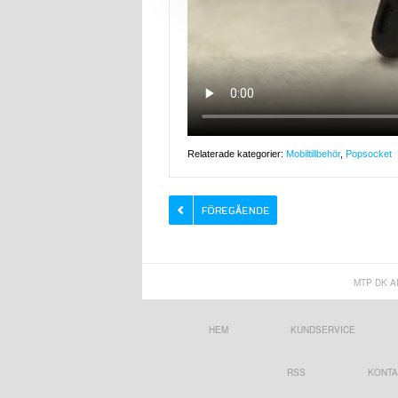
Relaterade kategorier:
Mobiltillbehör
,
Popsocket
MTP DK A
HEM
KUNDSERVICE
RSS
KONTA