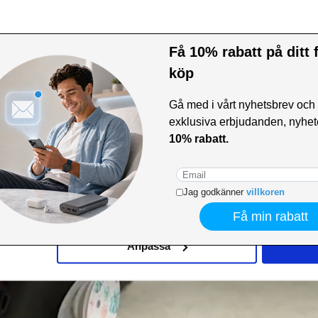
ör Smartphones & Surfplattor
surfplatta ser unik och attraktiv ut medan du kan använda den på ett säkrare sätt.
tt enklare och säkrare sätt, medan stativfunktionen gör att du kan titta på videor i
mium-stativ när du behöver ett säkrare grepp eller handsfree och njut ännu mer av din enhet.
Information
din smartphone eller surfplatta
ler för att ta foton
en medan du ringer, skriver eller tar selfies
tt och slät yta
 smartphone eller surfplatta
het snyggare
cookies
e för att anpassa innehållet och annonserna till användarna, tillh
vår trafik. Vi vidarebefordrar även sådana identifierare och anna
nnons- och analysföretag som vi samarbetar med. Dessa kan i sin
har tillhandahållit eller som de har samlat in när du har använt 
Anpassa