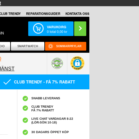
R
CLUB TRENDY
REPARATIONSGUIDER
KONTAKTA OSS
VARUKORG
0
total
0,00
kr
IN
DIO
SMARTWATCH
SOMMARPRYLAR
0
JÄNST
0858097089
CLUB TRENDY - FÅ 7% RABATT
SNABB LEVERANS
CLUB TRENDY
FÅ 7% RABATT
LIVE CHAT VARDAGAR 8-22
(LÖR-SÖN 10-18)
30 DAGARS ÖPPET KÖP