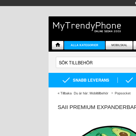
ALLA KATEGORIER
MOBILSKAL
SNABB LEVERANS
«
Tillbaka
Du är här:
Mobiltillbehör
Popsocket
SAII PREMIUM EXPANDERBA