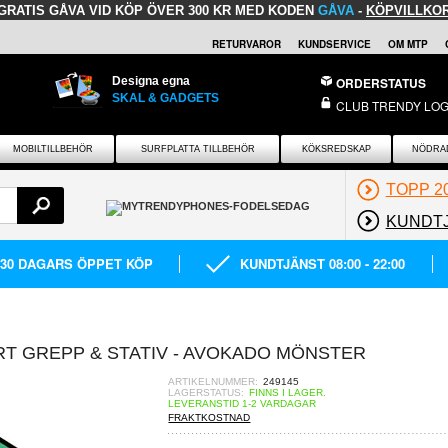
GRATIS GÅVA
VID KÖP ÖVER 300 KR MED KODEN
GÅVA
-
KÖPVILLKO
RETURVAROR
KUNDSERVICE
OM MTP
Designa egna
ORDERSTATUS
SKAL & GADGETS
CLUB TRENDY LOG
MOBILTILLBEHÖR
SURFPLATTA TILLBEHÖR
KÖKSREDSKAP
NÖDRA
TOPP 2
KUNDT
30 DAGARS ÖPPET KÖP
KUNDTJÄNST 08:00 - 22:00
RT GREPP & STATIV - AVOKADO MÖNSTER
ARTIKELNUMMER:
249145
LAGERSTATUS:
FINNS I LAGER.
LEVERANSTID 1-2 VARDAGAR
FRAKTKOSTNAD