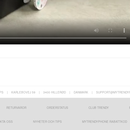
PS
|
KARLEBOVEJ 59
|
3400 HILLERØD
|
DANMARK
|
SUPPORT@MYTRENDY
RETURVAROR
ORDERSTATUS
CLUB TRENDY
KTA OSS
NYHETER OCH TIPS
MYTRENDYPHONE RABATTKOD