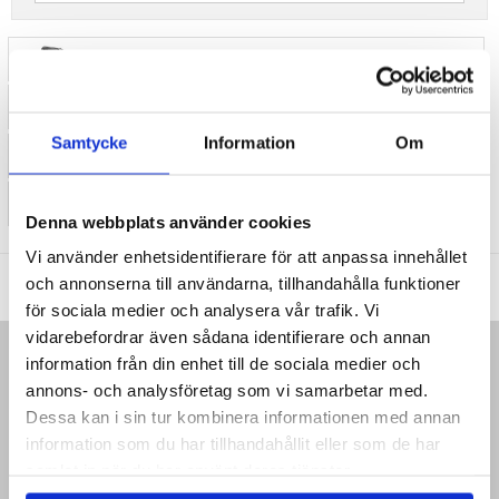
Fm Sändare
Högtalare
Samtycke
Information
Om
Vattentät bluetooth högtalare
Stylus penna
Denna webbplats använder cookies
Vi använder enhetsidentifierare för att anpassa innehållet
MTP DK APS
|
KARLEBOVEJ 59
|
3400 HILLERØD
|
DANMARK
|
och annonserna till användarna, tillhandahålla funktioner
SUPPORT@MYTRENDYPHONE.SE
för sociala medier och analysera vår trafik. Vi
vidarebefordrar även sådana identifierare och annan
information från din enhet till de sociala medier och
HEM
annons- och analysföretag som vi samarbetar med.
KUNDSERVICE
Dessa kan i sin tur kombinera informationen med annan
LOGGA IN
information som du har tillhandahållit eller som de har
RETURVAROR
samlat in när du har använt deras tjänster.
ORDERSTATUS