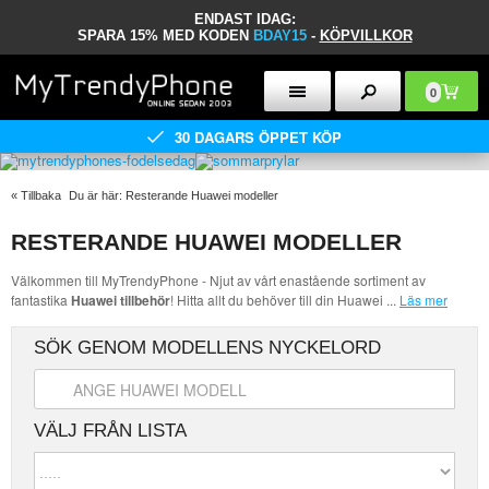
ENDAST IDAG:
SPARA 15% MED KODEN
BDAY15
-
KÖPVILLKOR
0
30 DAGARS ÖPPET KÖP
«
Tillbaka
Du är här:
Resterande Huawei modeller
RESTERANDE HUAWEI MODELLER
Välkommen till MyTrendyPhone - Njut av vårt enastående sortiment av
fantastika
Huawei tillbehör
! Hitta allt du behöver till din Huawei
...
Läs mer
SÖK GENOM MODELLENS NYCKELORD
VÄLJ FRÅN LISTA