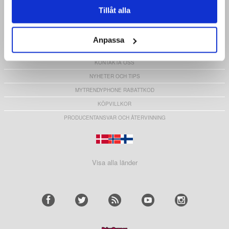
CLUB TRENDY
Tillåt alla
REPARATIONSGUIDER
OM MTP
Anpassa
BLOGG
KONTAKTA OSS
NYHETER OCH TIPS
MYTRENDYPHONE RABATTKOD
KÖPVILLKOR
PRODUCENTANSVAR OCH ÅTERVINNING
Visa alla länder