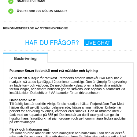
SNABB LEVERANS
ÖVER 8 000 000 NÖJDA KUNDER
REKOMMENDERADE AV MYTRENDYPHONE
HAR DU FRÅGOR?
LIVE CHAT
Beskrivning
Petoneer Smart foderskål med två måltider och kylning
Se till att ditt husdjur får rätt kost. Petoneers smarta matskål Two-Meal har 2
matfack, så att du kan lägga i 2 portioner samtidigt. Den är lämplig för servering
av både torr- och våtfoder. De medföljande kylpatronerna håller dina måltider
färska längre, och timerfunktionen gör att skålens lock öppnas automatiskt vid
inställda tider. Du behöver 4 AA-batterier för att driva enheten.
Balanserad kost
Tillräcklig kost är oerhört viktigt för ditt husdjurs hälsa. Foderskålen Two-Meal
hjälper dig att ge ditt husdjur balanserade, hälsosamma måltider! Enheten är
perfekt för servering av chips, våtfoder eller snacks. Den är utrustad med 2
fack med en kapacitet på 355 ml. Det innebär att du till exempel kan ge ditt
husdjur hans favoritburkmat på morgonen och ge honom några läckra godbitar
på eftermiddagen.
Färsk och hälsosam mat
Våt konserverad mat är inte bara näringsrik och hälsosam, utan den är också
mjuk och lätt att tugga, vilket gör den bra även för äldre eller sjuka husdjur. Vad