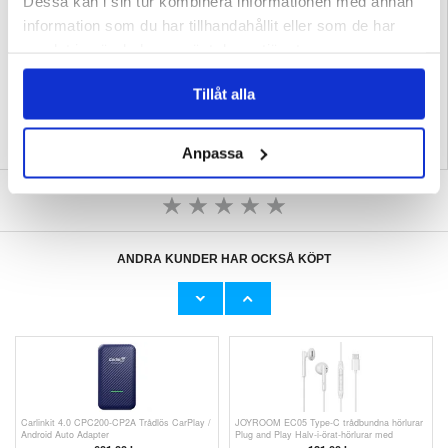
Dessa kan i sin tur kombinera informationen med annan
- Förvaringstemperatur: -10-70°C
- Luftfuktighet vid lagring: 5-75% (ingen kondens)
information som du har tillhandahållit eller som de har
- App: Petoneer
samlat in när du har använt deras tjänster.
EAN: 6930460007292
Relaterade kategorier:
Mobiltillbehör
,
Husdjur
Tillåt alla
Anpassa
SKRIV EN RECENSION
ANDRA KUNDER HAR OCKSÅ KÖPT
Samsung Galaxy A33 5G Plånboksfodral med
iPhone 14 Pro Max Kompatibelt Batteri -
Magnetstängning - Svart
4323mAh
151,00 kr
303,00 kr
Carlinkit 4.0 CPC200-CP2A Trådlös CarPlay /
JOYROOM EC05 Type-C trådbundna hörlurar
Android Auto Adapter
Plug and Play Halv-i-örat-hörlurar med
mikrofon