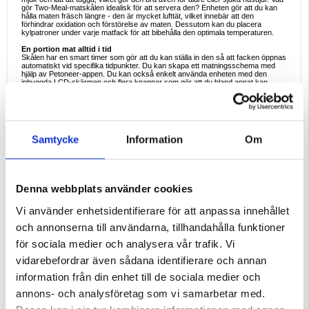
gör Two-Meal-matskålen idealisk för att servera den? Enheten gör att du kan
hålla maten fräsch längre - den är mycket lufttät, vilket innebär att den
förhindrar oxidation och förstörelse av maten. Dessutom kan du placera
kylpatroner under varje matfack för att bibehålla den optimala temperaturen.
En portion mat alltid i tid
Skålen har en smart timer som gör att du kan ställa in den så att facken öppnas
automatiskt vid specifika tidpunkter. Du kan skapa ett matningsschema med
hjälp av Petoneer-appen. Du kan också enkelt använda enheten med den
inbyggda LCD-skärmen och flera knappar som gör att du bland annat kan
ändra inställningar.
Lång drifttid
Med den trådlösa designen kan du placera skålen var som helst - du behöver
inte oroa dig för kablar eller tillgång till uttag. Du behöver 4 AA-batterier för att
driva enheten och de räcker i upp till 120 dagar. Den lösning som används är
Samtycke
Information
Om
också säkrare för djur. Tack vare den behöver du inte oroa dig för att ditt
husdjur ska bita igenom kabeln och skada sig.
Taylored för dig och ditt husdjur
Produkten är tillverkad av pet-safe PP, som är BPA-fritt och giftfritt. Dess
kammare kan enkelt demonteras och rengöras - inte bara för hand utan även i
Denna webbplats använder cookies
diskmaskinen. Dessutom finns det speciella halkfria dynor på enhetens botten.
Tack vare dem är Two-Meal-mataren mer stabil och glider inte på golvet, vilket
gör det bekvämt för ditt husdjur att använda den.
Vi använder enhetsidentifierare för att anpassa innehållet
Specifikationer:
och annonserna till användarna, tillhandahålla funktioner
- Modell: PF003
- Lämplig för katter och små hundar
för sociala medier och analysera vår trafik. Vi
- Antal måltider: 2 måltider per dag
- Mått: 300x220x92mm
vidarebefordrar även sådana identifierare och annan
- Material: ABS
- Kapacitet: 355 ml
information från din enhet till de sociala medier och
- Strömförsörjning: 4x AA 1,5V batterier
- Arbetstid: Upp till 120 dagar
annons- och analysföretag som vi samarbetar med.
- Anslutningsmöjlighet: BLE
- Arbetstemperatur: 0-40°C