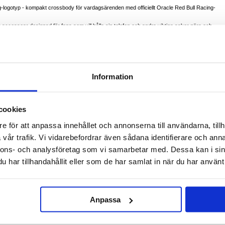
-logotyp - kompakt crossbody för vardagsärenden med officiellt Oracle Red Bull Racing-
g accessoar designad för fans som vill hålla sin telefon och andra viktiga saker nära och
nabba resor, stadspromenader, tävlingsdagar eller när som helst när du vill resa lätt utan at
t** har väskan ett autentiskt teamvarumärke och en ren motorsportinspirerad estetik. Det är
astighet, precision och Formel 1-världen.
Information
 både lätt och slitstark. Den släta ytan är motståndskraftig mot vardagligt slitage och ger en
h aktiv användning.
n runt halsen eller över axeln, vilket ger maximal komfort och rörelsefrihet. Perfekt för
cookies
r dagliga aktiviteter.
e för att anpassa innehållet och annonserna till användarna, tillh
en mobiltelefon tillsammans med småsaker som kort, nycklar eller kontanter. Det ger enkel
vår trafik. Vi vidarebefordrar även sådana identifierare och anna
nnons- och analysföretag som vi samarbetar med. Dessa kan i sin
tentisk logotyp
har tillhandahållit eller som de har samlat in när du har använt 
r axeln
iltelefon och andra viktiga saker
förvarade
nemang och fanaktiviteter
Anpassa