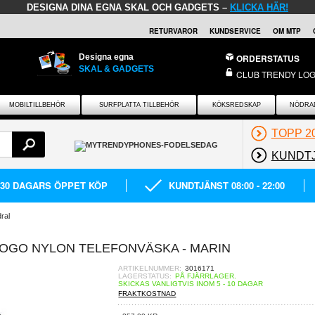
DESIGNA DINA EGNA SKAL OCH GADGETS –
KLICKA HÄR!
RETURVAROR
KUNDSERVICE
OM MTP
Designa egna
ORDERSTATUS
SKAL & GADGETS
CLUB TRENDY LOG
MOBILTILLBEHÖR
SURFPLATTA TILLBEHÖR
KÖKSREDSKAP
NÖDRA
TOPP 2
KUNDT
30 DAGARS ÖPPET KÖP
KUNDTJÄNST 08:00 - 22:00
ral
LOGO NYLON TELEFONVÄSKA - MARIN
ARTIKELNUMMER:
3016171
LAGERSTATUS:
PÅ FJÄRRLAGER.
SKICKAS VANLIGTVIS INOM 5 - 10 DAGAR
FRAKTKOSTNAD