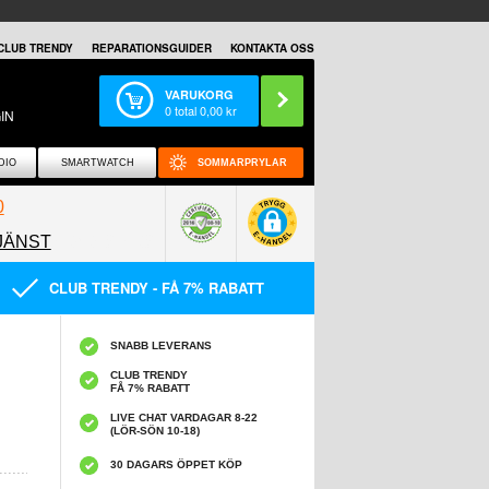
CLUB TRENDY
REPARATIONSGUIDER
KONTAKTA OSS
VARUKORG
0
total
0,00
kr
IN
DIO
SMARTWATCH
SOMMARPRYLAR
0
JÄNST
0858097089
CLUB TRENDY - FÅ 7% RABATT
SNABB LEVERANS
CLUB TRENDY
FÅ 7% RABATT
LIVE CHAT VARDAGAR 8-22
(LÖR-SÖN 10-18)
30 DAGARS ÖPPET KÖP