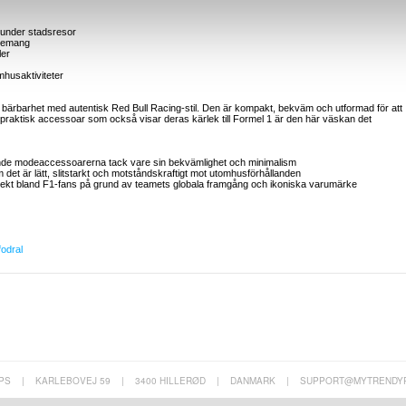
r under stadsresor
enemang
ler
omhusaktiviteter
 bärbarhet med autentisk Red Bull Racing-stil. Den är kompakt, bekväm och utformad för att
 praktisk accessoar som också visar deras kärlek till Formel 1 är den här väskan det
nde modeaccessoarerna tack vare sin bekvämlighet och minimalism
m det är lätt, slitstarkt och motståndskraftigt mot utomhusförhållanden
jekt bland F1-fans på grund av teamets globala framgång och ikoniska varumärke
fodral
PS
|
KARLEBOVEJ 59
|
3400 HILLERØD
|
DANMARK
|
SUPPORT@MYTRENDY