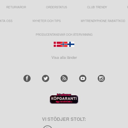
RETURVAROR
ORDERSTATUS
CLUB TRENDY
KTA OSS
NYHETER OCH TIPS
MYTRENDYPHONE RABATTKOD
PRODUCENTANSVAR OCH ÅTERVINNING
Visa alla länder
VI STÖDJER STOLT: