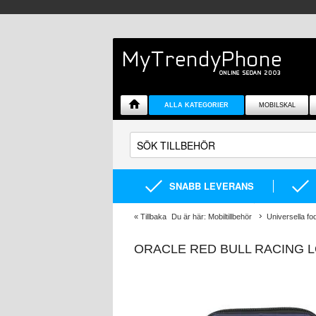
ALLA KATEGORIER
MOBILSKAL
SNABB LEVERANS
«
Tillbaka
Du är här:
Mobiltillbehör
Universella fod
ORACLE RED BULL RACING 