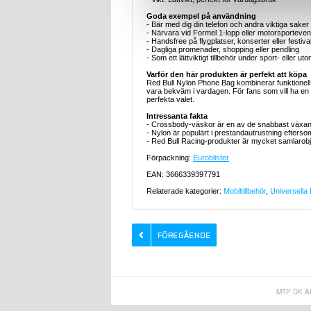
Goda exempel på användning
- Bär med dig din telefon och andra viktiga sake
- Närvara vid Formel 1-lopp eller motorsportev
- Handsfree på flygplatser, konserter eller festiva
- Dagliga promenader, shopping eller pendling
- Som ett lättviktigt tillbehör under sport- eller ut
Varför den här produkten är perfekt att köpa
Red Bull Nylon Phone Bag kombinerar funktionell
vara bekväm i vardagen. För fans som vill ha en
perfekta valet.
Intressanta fakta
- Crossbody-väskor är en av de snabbast växa
- Nylon är populärt i prestandautrustning efterso
- Red Bull Racing-produkter är mycket samlarob
Förpackning:
Euroblister
EAN: 3666339397791
Relaterade kategorier:
Mobiltillbehör
,
Universella 
MTP DK A