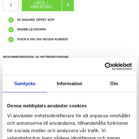
30 DAGARS ÖPPET KÖP
SNABB LEVERANS
ÖVER 8 000 000 NÖJDA KUNDER
REKOMMENDERADE AV MYTRENDYPHONE
HAR DU FRÅGOR?
LIVE CHAT
Samtycke
Information
Om
Beskrivning
Borstat TPU Skal till Oppo Reno12 - Kolfiber
Denna webbplats använder cookies
Detta borstade TPU-skal kommer att ge ett korrekt skydd till din Oppo Reno12
samtidigt som mobilen får en snygg stil tack vare kolfibermönstret på baksidan.
Vi använder enhetsidentifierare för att anpassa innehållet
Skalet förebygger också överhettning när du använder din Oppo Reno12 tack
vare den värmeavledande designen.
och annonserna till användarna, tillhandahålla funktioner
Egenskaper:
för sociala medier och analysera vår trafik. Vi
- Skydda din Oppo Reno12 med detta fantastiska TPU-skal
- Håller din mobil skyddad mot repor och dagliga skador
vidarebefordrar även sådana identifierare och annan
- Förstärkta hörn som ger bättre skydd vid oavsiktliga fall