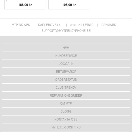
(
188,00 kr
105,00 kr
MTP DK APS
|
KARLEBOVEJ 59
|
3400 HILLERØD
|
DANMARK
|
SUPPORT@MYTRENDYPHONE.SE
HEM
KUNDSERVICE
LOGGA IN
RETURVAROR
ORDERSTATUS
CLUB TRENDY
REPARATIONSGUIDER
OM MTP
BLOGG
KONTAKTA OSS
NYHETER OCH TIPS