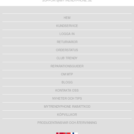
SUPPORT@MYTRENDYPHONE.SE
HEM
KUNDSERVICE
LOGGA IN
RETURVAROR
ORDERSTATUS
CLUB TRENDY
REPARATIONSGUIDER
OM MTP
BLOGG
KONTAKTA OSS
NYHETER OCH TIPS
MYTRENDYPHONE RABATTKOD
KÖPVILLKOR
PRODUCENTANSVAR OCH ÅTERVINNING