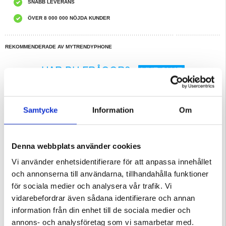
SNABB LEVERANS
ÖVER 8 000 000 NÖJDA KUNDER
REKOMMENDERADE AV MYTRENDYPHONE
HAR DU FRÅGOR?
LIVE CHAT
Beskrivning
Samtycke
Information
Om
Anti-Halk TPU Skal till Oppo Reno12
Detta skyddande skal till Oppo Reno12 är en perfekt blandning av stil och
funktionalitet. Den klassiska designen har en anti-fingeravtryck yta, som också
är halkskyddad och känns behagligt i handen. Det är tillverkat av högkvalitativt
Denna webbplats använder cookies
TPU-material, som är flexibelt och svårt att deformeras.
Egenskaper:
Vi använder enhetsidentifierare för att anpassa innehållet
- Kvalitativt halkfritt skal till Oppo Reno12
- Detta skal ger fantastiskt skydd mot oönskade skador
och annonserna till användarna, tillhandahålla funktioner
- Anti-fingeravtryck slät yta - håller din Oppo Reno12 ren hela tiden
- Perfekta utskärningar för alla portar så att alla knappar är tillgängliga
för sociala medier och analysera vår trafik. Vi
- Detta skal för Oppo Reno12 är tillverkart av långvarigt termoplastisk
polyuretan (TPU)
vidarebefordrar även sådana identifierare och annan
Kompatibilitet:
Oppo Reno12
information från din enhet till de sociala medier och
Förpackning:
Bulk
annons- och analysföretag som vi samarbetar med.