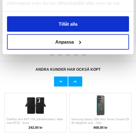
Förpackning:
Euroblister
information som du har tillhandahållit eller som de har
EAN: 5714122615183
samlat in när du har använt deras tjänster.
Relaterade kategorier:
Surfplatta Skal & Tillbehör
,
Surfplatta tillbehör - övrigt
Tillåt alla
Anpassa
SKRIV EN RECENSION
ANDRA KUNDER HAR OCKSÅ KÖPT
Oppo Pad 5 Stötsäkert silikonskal -
Xiaomi Redmi K90 Pro Max/Poco F8 Ultra
Genomskinlig
plånboksfodral i läder med RFID - Svart
105,00
kr
151,00
kr
OnePlus Ace 6/6T/15R plånboksfodral i läder
Samsung Galaxy S26 Ultra Torras Ostand Q3
med RFID - Svart
Air MagSafe skal - Grön
242,00
kr
668,00 kr