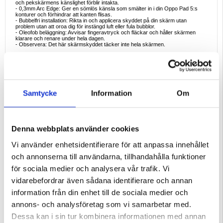
och pekskärmens känslighet förblir intakta.
- 0,3mm Arc Edge: Ger en sömlös känsla som smälter in i din Oppo Pad 5:s
konturer och förhindrar att kanten flisas.
- Bubbelfri installation: Rikta in och applicera skyddet på din skärm utan
problem utan att oroa dig för instängd luft eller fula bubblor.
- Oleofob beläggning: Avvisar fingeravtryck och fläckar och håller skärmen
klarare och renare under hela dagen.
- Observera: Det här skärmskyddet täcker inte hela skärmen.
Ideala exempel på användning
- Dagligt skydd: Förhindra att nyckelrepor, skräp från fickan eller oavsiktliga
stötar skadar skärmen på din Oppo Pad 5.
- Resa och pendling: Skydda din skärm från att glida eller stöta till när den
förvaras i väskor eller handväskor.
- Aktiva livsstilar: Extra tålighet för användare som är på språng, ofta besöker
Samtycke
Information
Om
gymmet eller reser på äventyr.
- Långsiktig investering: Skydda mot slitage för att bibehålla
återförsäljningsvärdet eller förlänga din telefons ursprungliga utseende.
Varför den här produkten är perfekt att köpa
Detta skärmskydd för Oppo Pad 5 utmärker sig i både hållbarhet och
Denna webbplats använder cookies
användarupplevelse. Tillverkat av högkvalitativt härdat glas, erbjuder det
enastående klarhet, pålitligt slagmotstånd och en enkel installationsprocess.
Om du värdesätter en skarp skärm och ett robust skydd är detta skydd ett
Vi använder enhetsidentifierare för att anpassa innehållet
viktigt tillbehör - det hjälper dig att bevara utseendet och funktionaliteten på din
enhet under lång tid.
och annonserna till användarna, tillhandahålla funktioner
Intressanta fakta om skydd av härdat glas
för sociala medier och analysera vår trafik. Vi
Härdade glasskydd genomgår en speciell värmebehandlingsprocess som
avsevärt ökar deras draghållfasthet - vilket gör att de bättre kan absorbera
vidarebefordrar även sådana identifierare och annan
stötar från droppar och stötar. Många moderna skärmskydd innehåller också
avancerade beläggningar för att minska bländning och fingeravtryck, vilket
information från din enhet till de sociala medier och
återspeglar kontinuerlig innovation som syftar till att leverera en mer sömlös
och hållbar mobilupplevelse.
annons- och analysföretag som vi samarbetar med.
Kompatibilitet:
Oppo Pad 5
Dessa kan i sin tur kombinera informationen med annan