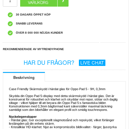
30 DAGARS ÖPPET KÖP
SNABB LEVERANS
ÖVER 8 000 000 NÖJDA KUNDER
REKOMMENDERADE AV MYTRENDYPHONE
HAR DU FRÅGOR?
LIVE CHAT
Beskrivning
Case Friendly Skärmskydd i härdat glas för Oppo Pad 5 - 9H, 0,3mm
Skydda din Oppo Pad 5-display med detta skärmskydd i härdat glas. Det är
konstruerat för robusthet och klarhet och skyddar mot repor, stötar och daglig
slitage - vilket hjälper till att bevara din Oppo Pad 5:s fantastiska bilder.
Konstruktionen med 0,3mm bågformad kant säkerställer maximal täckning
samtidigt som den bibehåller en elegant profil och smidig touchrespons.
Nyckelegenskaper
- Härdat glas: Ger exceptionellt slagmotstånd och repskydd, vilket förlänger
livslängden på din enhets skärm.
- Kristallklar HD-klarhet: Njut av kompromisslös bildkvalitet - färger, ljusstyrka