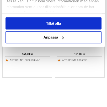
Dessa kan i sin tur kombinera informationen med annan
information som du har tillhandahållit eller som de har
samlat in när du har använt deras tjänster.
Tillåt alla
Anpassa
Extra stort universellt vattentätt fodral med
Extra stort universellt vattentätt fodral med
nyckelband - 8.2"
nyckelband - 8.2" - vit
151,00
kr
151,00
kr
ARTIKELNR:
3006693-VAR
ARTIKELNR:
3006696