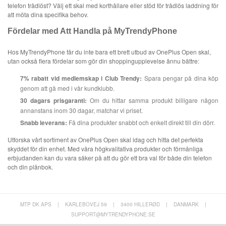
telefon trådlöst? Välj ett skal med korthållare eller stöd för trådlös laddning för
att möta dina specifika behov.
Fördelar med Att Handla på MyTrendyPhone
Hos MyTrendyPhone får du inte bara ett brett utbud av OnePlus Open skal,
utan också flera fördelar som gör din shoppingupplevelse ännu bättre:
7% rabatt vid medlemskap i Club Trendy:
Spara pengar på dina köp
genom att gå med i vår kundklubb.
30 dagars prisgaranti:
Om du hittar samma produkt billigare någon
annanstans inom 30 dagar, matchar vi priset.
Snabb leverans:
Få dina produkter snabbt och enkelt direkt till din dörr.
Utforska vårt sortiment av OnePlus Open skal idag och hitta det perfekta
skyddet för din enhet. Med våra högkvalitativa produkter och förmånliga
erbjudanden kan du vara säker på att du gör ett bra val för både din telefon
och din plånbok.
MTP DK APS
|
KARLEBOVEJ 59
|
3400 HILLERØD
|
DANMARK
|
SUPPORT@MYTRENDYPHONE.SE