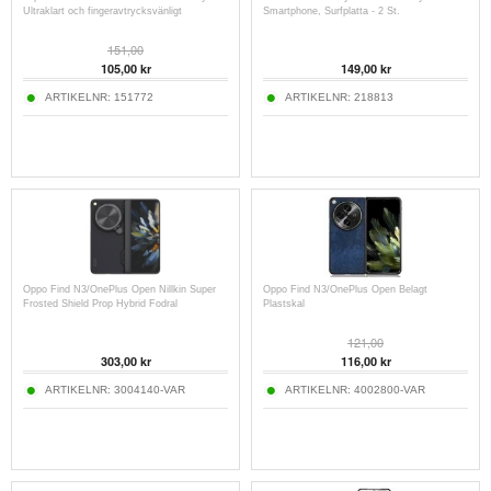
Ultraklart och fingeravtrycksvänligt
Smartphone, Surfplatta - 2 St.
151,00
105,00
kr
149,00
kr
ARTIKELNR:
151772
ARTIKELNR:
218813
Oppo Find N3/OnePlus Open Nillkin Super
Oppo Find N3/OnePlus Open Belagt
Frosted Shield Prop Hybrid Fodral
Plastskal
121,00
303,00
kr
116,00
kr
ARTIKELNR:
3004140-VAR
ARTIKELNR:
4002800-VAR