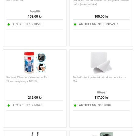
Mikrofiberduk
pekskärm för mobiltelefon, surfplatta, bärbar
dator (utan vätska)
166,00
159,00
kr
105,00
kr
ARTIKELNR:
218563
ARTIKELNR:
3003132-VAR
Kontakt Chemie Våtservetter för
Tech-Protect polerduk för skärmar - 2 st. -
Skärmrengöring - 100 St.
Grå
90,00
212,00
kr
117,00
kr
ARTIKELNR:
214625
ARTIKELNR:
3007809