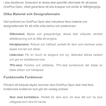
i alla situationer. Dessutom är dessa skal specifikt utformade för att passa
OnePlus Open, vilket garanterar att alla knappar och portar är lättillgängliga.
Olika Material och Designalternativ
Vårt sortiment av OnePlus Open skal inkluderar flera material och
designalternativ för att möta olika behov och preferenser:
Silikonskal:
Mjuka och greppvänliga, dessa skal erbjuder utmärkt
stötdämpning och är lätta att rengöra.
Hårdplastskal:
Robust och hållbart, perfekt för dem som behöver extra
skydd mot fall och stötar.
Läderskal:
För en touch av elegans och lyx, läderskal åldras vackert
och ger en sofistikerad look.
TPU-skal:
Flexibla och slitstarka, TPU-skal kombinerar det bästa av
både silikon och hårdplast.
Funktionella Funktioner
Förutom att erbjuda skydd, kommer våra OnePlus Open skal med flera
funktionella funktioner som gör din vardag enklare:
Skal med korthållare:
Perfekt för dem som vill resa lätt och ha sina
viktigaste kort nära till hands.