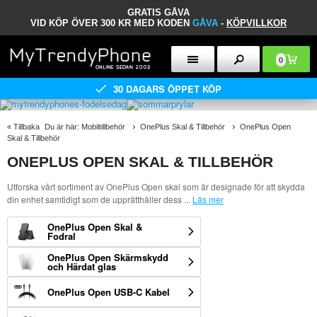
GRATIS GÅVA
VID KÖP ÖVER 300 KR MED KODEN
GÅVA
-
KÖPVILLKOR
0
30 DAGARS ÖPPET KÖP
«
Tillbaka
Du är här:
Mobiltillbehör
OnePlus Skal & Tillbehör
OnePlus Open
Skal & Tillbehör
ONEPLUS OPEN SKAL & TILLBEHÖR
Utforska vårt sortiment av OnePlus Open skal som är designade för att skydda
din enhet samtidigt som de upprätthåller dess
...
Läs mer
OnePlus Open Skal &
Fodral
OnePlus Open Skärmskydd
och Härdat glas
OnePlus Open USB-C Kabel