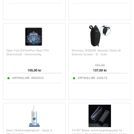
Oppo Find N3/OnePlus Open TPU
Wozinsky WSB1BK Vattentät Väska till
Skärmskydd - Genomskinlig
Elektrisk Scooter - 6l - Svart
151,00
105,00
kr
137,00
kr
ARTIKELNR:
4002015
ARTIKELNR:
229172
Qnect Skärmrengöringsset - Spray &
FA-007 Bärbar skärmrengöringsspray för