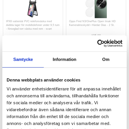
IPX8 vattentät PVC-telefonväska med
Oppo Find N3/OnePlus Open Imak HD
dubbla lager för mobiltelefoner under 9,5 tum
Kameralinsskydd i Härdat Glas - 2 St.
- förseglad torr väska med rem - svart
105,00
151,00
kr
90,00
kr
ARTIKELNR:
3002864
ARTIKELNR:
4002954
Samtycke
Information
Om
Denna webbplats använder cookies
Vi använder enhetsidentifierare för att anpassa innehållet
och annonserna till användarna, tillhandahålla funktioner
Araree Aquaproof Cross Pack Vattentät
Araree Aquaproof väska - IPX8
för sociala medier och analysera vår trafik. Vi
väska
vidarebefordrar även sådana identifierare och annan
information från din enhet till de sociala medier och
303,00
kr
151,00
kr
annons- och analysföretag som vi samarbetar med.
ARTIKELNR:
3013079-VAR
ARTIKELNR:
3013081-VAR