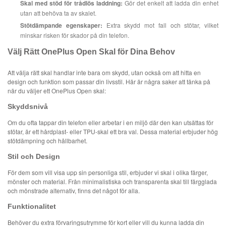
Skal med stöd för trådlös laddning:
Gör det enkelt att ladda din enhet
utan att behöva ta av skalet.
Stötdämpande egenskaper:
Extra skydd mot fall och stötar, vilket
minskar risken för skador på din telefon.
Välj Rätt OnePlus Open Skal för Dina Behov
Att välja rätt skal handlar inte bara om skydd, utan också om att hitta en
design och funktion som passar din livsstil. Här är några saker att tänka på
när du väljer ett OnePlus Open skal:
Skyddsnivå
Om du ofta tappar din telefon eller arbetar i en miljö där den kan utsättas för
stötar, är ett hårdplast- eller TPU-skal ett bra val. Dessa material erbjuder hög
stötdämpning och hållbarhet.
Stil och Design
För dem som vill visa upp sin personliga stil, erbjuder vi skal i olika färger,
mönster och material. Från minimalistiska och transparenta skal till färgglada
och mönstrade alternativ, finns det något för alla.
Funktionalitet
Behöver du extra förvaringsutrymme för kort eller vill du kunna ladda din