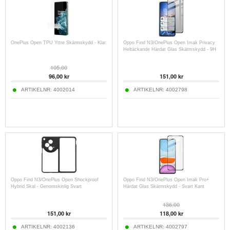
OnePlus Open TPU Yttre Skärmskydd - Klar
Oppo Find N3/OnePlus Open Imak Privacy
Heltäckande Härdat Glas Skärmskydd - 9H
105,00
96,00
kr
151,00
kr
ARTIKELNR:
4002014
ARTIKELNR:
4002798
Oppo Find N3/OnePlus Open Shockproof
Oppo Find N3/OnePlus Open Imak Pro+
Hybrid Skal - Genomskinlig Svart
Härdat Glas Skärmskydd - Svart Kant
136,00
151,00
kr
118,00
kr
ARTIKELNR:
4002136
ARTIKELNR:
4002797