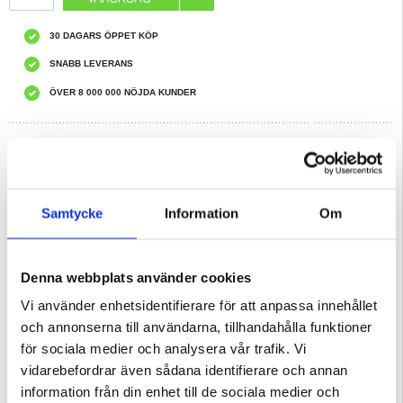
30 DAGARS ÖPPET KÖP
SNABB LEVERANS
ÖVER 8 000 000 NÖJDA KUNDER
REKOMMENDERADE AV MYTRENDYPHONE
HAR DU FRÅGOR?
LIVE CHAT
Samtycke
Information
Om
Beskrivning
Gummerat Skal till OnePlus Nord
Denna webbplats använder cookies
Väska i hårdmaterial med en matt yta av gummi som minimerar skador och ger
dig ökat skydd för din enhet.
Vi använder enhetsidentifierare för att anpassa innehållet
Funktioner:
och annonserna till användarna, tillhandahålla funktioner
- Matt gummibaserat yttermaterial som ger ett bra grepp.
- Flexibelt snap on design.
för sociala medier och analysera vår trafik. Vi
- Stötdämpande tunt material.
- Full tillgång till samtliga portar och knappar.
vidarebefordrar även sådana identifierare och annan
- Hårdplast material med ett tunt lager av gummi
information från din enhet till de sociala medier och
Denna produkt är kompatibel med:
OnePlus Nord