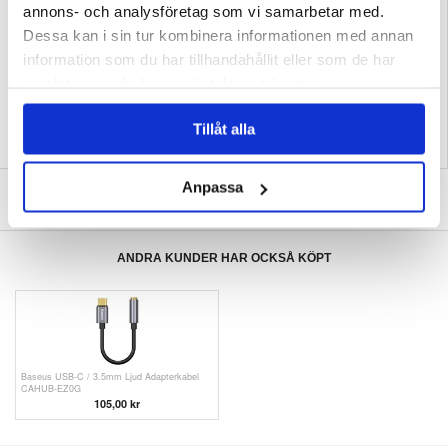
annons- och analysföretag som vi samarbetar med.
Förpackning:
Bulk
Dessa kan i sin tur kombinera informationen med annan
EAN: 5714122174703
information som du har tillhandahållit eller som de har
Relaterade kategorier:
Mobiltillbehör
,
OnePlus Skal & Tillbehör
,
OnePlus Nord
Skal & Tillbehör
samlat in när du har använt deras tjänster.
Tillåt alla
Anpassa
SKRIV EN RECENSION
ANDRA KUNDER HAR OCKSÅ KÖPT
Baseus USB-C / 3.5mm Ljud Adapterkabel
CAHUB-EZ0G
105,00 kr