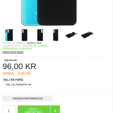
ARTIKELNUMMER:
223061-VAR
LAGERSTATUS:
PÅ VÄG IN I LAGER.
FÖRVÄNTAS 17/08/2026
FRAKTKOSTNAD
105,00 KR
96,00
KR
SPARA:
9,00 KR
VÄLJ EN FÄRG
PRODUKTINFORMATION