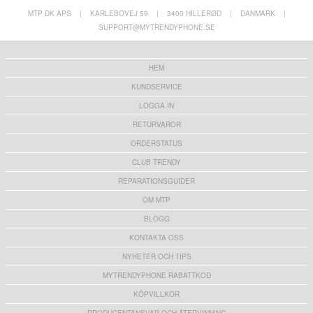
MTP DK APS
|
KARLEBOVEJ 59
|
3400 HILLERØD
|
DANMARK
|
SUPPORT@MYTRENDYPHONE.SE
HEM
KUNDSERVICE
LOGGA IN
RETURVAROR
ORDERSTATUS
CLUB TRENDY
REPARATIONSGUIDER
OM MTP
BLOGG
KONTAKTA OSS
NYHETER OCH TIPS
MYTRENDYPHONE RABATTKOD
KÖPVILLKOR