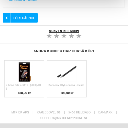
SKRIV EN RECENSION
ANDRA KUNDER HAR OCKSÅ KÖPT
iPhone 6/6S/7/8/SE (2020)/SE
Kapacitiv Styluspenna - Svart
(
188,00 kr
105,00 kr
MTP DK APS
|
KARLEBOVEJ 59
|
3400 HILLERØD
|
DANMARK
|
SUPPORT@MYTRENDYPHONE.SE