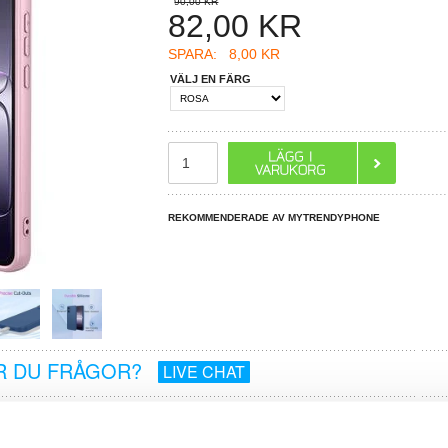
90,00 KR
82,00
KR
SPARA:
8,00 KR
VÄLJ EN FÄRG
REKOMMENDERADE AV MYTRENDYPHONE
R DU FRÅGOR?
LIVE CHAT