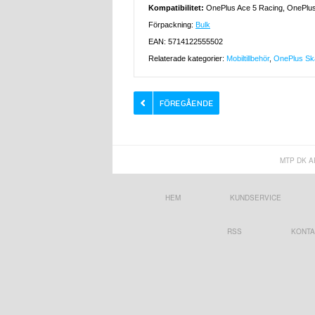
Kompatibilitet:
OnePlus Ace 5 Racing, OnePlu
Förpackning:
Bulk
EAN: 5714122555502
Relaterade kategorier:
Mobiltillbehör
,
OnePlus Ska
MTP DK A
HEM
KUNDSERVICE
RSS
KONTA