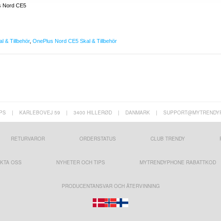
s Nord CE5
l & Tillbehör
,
OnePlus Nord CE5 Skal & Tillbehör
PS
|
KARLEBOVEJ 59
|
3400 HILLERØD
|
DANMARK
|
SUPPORT@MYTRENDY
RETURVAROR
ORDERSTATUS
CLUB TRENDY
KTA OSS
NYHETER OCH TIPS
MYTRENDYPHONE RABATTKOD
PRODUCENTANSVAR OCH ÅTERVINNING