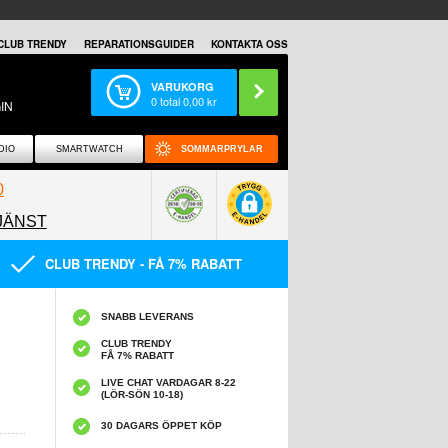
CLUB TRENDY
REPARATIONSGUIDER
KONTAKTA OSS
VARUKORG
0
total
0,00
kr
IN
DIO
SMARTWATCH
SOMMARPRYLAR
0
JÄNST
0858097089
CLUB TRENDY - FÅ 7% RABATT
SNABB LEVERANS
CLUB TRENDY
FÅ 7% RABATT
LIVE CHAT VARDAGAR 8-22
(LÖR-SÖN 10-18)
30 DAGARS ÖPPET KÖP