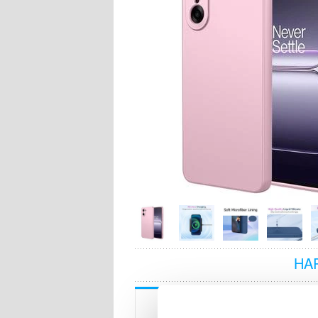
HA
Beskrivning