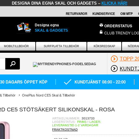
DESIGNA DINA EGNA SKAL OCH GADGETS –
KLICKA HÄR!
RETURVAROR
KUNDSERVICE
OM MTP
Designa egna
ORDERSTATUS
SKAL & GADGETS
CLUB TRENDY LOG
MOBILTILLBEHÖR
SURFPLATTA TILLBEHÖR
KÖKSREDSKAP
NÖDRA
TOPP 2
KUNDT
30 DAGARS ÖPPET KÖP
KUNDTJÄNST 08:00 - 22:00
 Tillbehör
OnePlus Nord CE5 Skal & Tillbehör
D CE5 STÖTSÄKERT SILIKONSKAL - ROSA
ARTIKELNUMMER:
3013733
LAGERSTATUS:
FINNS I LAGER.
LEVERANSTID 1-2 VARDAGAR
FRAKTKOSTNAD