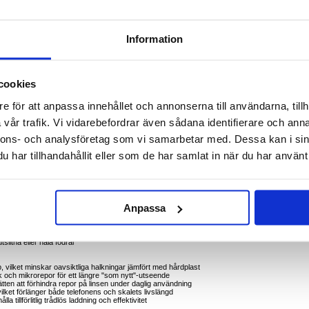
, Nord CE5
ch skyddad utan att lägga till bulk. Detta mjuka silikonfodral omfamnar OnePlus Ace 5
och repor, förbättrat grepp och enkel åtkomst till alla knappar och portar. En upphöjd läpp runt
Information
 grova ytor, medan den smala profilen förblir trådlös laddningsvänlig.
finish för säkert grepp
tötar, skrapmärken och lätta fall
cookies
en för att skydda linserna från repor
r, högtalare, mikrofoner och laddningsport
stör inte kompatibla trådlösa laddare
e för att anpassa innehållet och annonserna till användarna, tillh
ätts på och tas av utan att repa telefonen
 i fickor och väskor
vår trafik. Vi vidarebefordrar även sådana identifierare och anna
hålla en ren look
nnons- och analysföretag som vi samarbetar med. Dessa kan i sin
handväskor eller jackfickor
har tillhandahållit eller som de har samlat in när du har använt 
dsla för att halka
ramar hjälper till att hålla skärmar och kameror borta från plana ytor
 pålitligt skydd är ett måste
dralet kvar på
Anpassa
itligt vardagsskydd
endet och känslan hos din OnePlus Ace 5 Racing, Nord CE5
 förbättrar användbarhet och säkerhet
h inträngande damm
slitna eller hala fodral
p, vilket minskar oavsiktliga halkningar jämfört med hårdplast
tryck och mikrorepor för ett längre "som nytt"-utseende
tten att förhindra repor på linsen under daglig användning
, vilket förlänger både telefonens och skalets livslängd
ålla tillförlitlig trådlös laddning och effektivitet