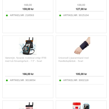
166,00
136,00
159,00
kr
127,00
kr
ARTIKELNR:
218563
ARTIKELNR:
3015104
Vattentätt, flytande mobilskal enligt IPX8
Universell Löpararmband med
med två förvaringsfack - 7.5" - Svart
Handledsplånbok - Svart
166,00
kr
105,00
kr
ARTIKELNR:
3019654
ARTIKELNR:
3002118