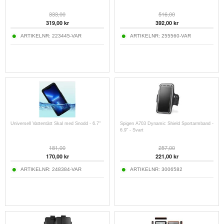
333,00
516,00
319,00
kr
392,00
kr
ARTIKELNR:
223445-VAR
ARTIKELNR:
255560-VAR
Universell Vattentätt Skal med Snodd - 6.7"
Spigen A703 Dynamic Shield Sportarmband -
6.9" - Svart
181,00
257,00
170,00
kr
221,00
kr
ARTIKELNR:
248384-VAR
ARTIKELNR:
3006582