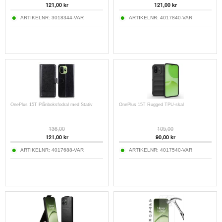
121,00
kr
121,00
kr
ARTIKELNR:
3018344-VAR
ARTIKELNR:
4017840-VAR
OnePlus 15T Plånboksfodral med Stativ
OnePlus 15T Rugged TPU-skal
136,00
105,00
121,00
kr
90,00
kr
ARTIKELNR:
4017688-VAR
ARTIKELNR:
4017540-VAR