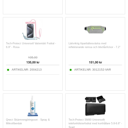
Tech-Protect Universell Vattentätt Fodral -
Lättviktig löparbältesväska med
6.9" - Rosa
reflekterande remsa och blixtlåsfickor - 7.2"
105,00
135,00
kr
151,00
kr
ARTIKELNR:
2004213
ARTIKELNR:
3012152-VAR
Qnect Skärmrengöringsset - Spray &
Tech-Protect SM80 Universellt
Mikrofiberduk
telefonhölsterfodral med korthållare 5.8-6.8" -
Svart