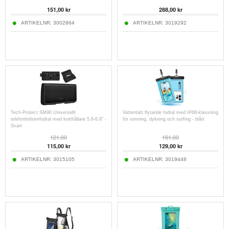
151,00
kr
288,00
kr
ARTIKELNR:
3002864
ARTIKELNR:
3019292
Tech-Protect SM90 Universellt
Vattentätt flytande fodral med IP68-klassning
telefonhölsterfodral med korthållare 5.8-6.8" -
för simning, dykning och surfing - blått
Svart
121,00
151,00
115,00
kr
129,00
kr
ARTIKELNR:
3015105
ARTIKELNR:
3019448