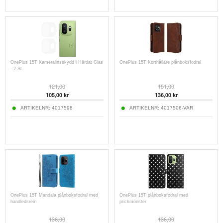
OnePlus 15T Kameralinsskydd i Härdat Glas
OnePlus 15T Korthållare plånboksfodral
- 2 St.
121,00
151,00
105,00
kr
136,00
kr
ARTIKELNR:
4017598
ARTIKELNR:
4017506-VAR
OnePlus 15T Mandala plånboksfodral med
OnePlus 15T plånboksfodral med
handledsrem
prickmönster
136,00
136,00