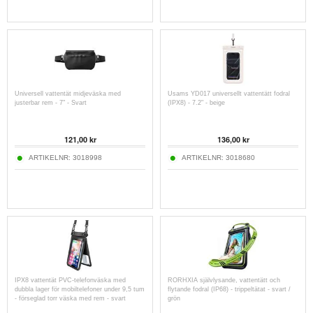
Universell vattentät midjeväska med
Usams YD017 universellt vattentätt fodral
justerbar rem - 7" - Svart
(IPX8) - 7.2" - beige
121,00
kr
136,00
kr
ARTIKELNR:
3018998
ARTIKELNR:
3018680
IPX8 vattentät PVC-telefonväska med
RORHXIA självlysande, vattentätt och
dubbla lager för mobiltelefoner under 9,5 tum
flytande fodral (IP68) - trippeltätat - svart /
- förseglad torr väska med rem - svart
grön