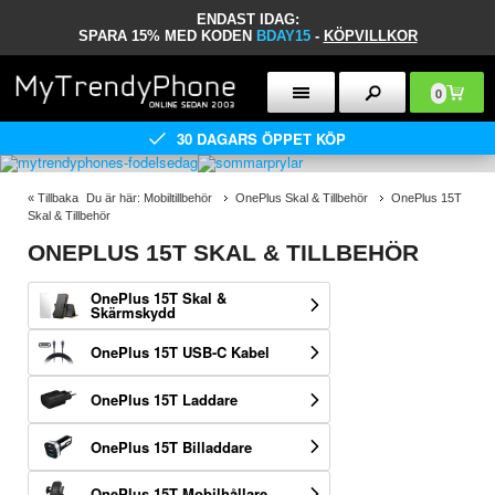
ENDAST IDAG:
SPARA 15% MED KODEN
BDAY15
-
KÖPVILLKOR
0
30 DAGARS ÖPPET KÖP
«
Tillbaka
Du är här:
Mobiltillbehör
OnePlus Skal & Tillbehör
OnePlus 15T
Skal & Tillbehör
ONEPLUS 15T SKAL & TILLBEHÖR
OnePlus 15T Skal &
Skärmskydd
OnePlus 15T USB-C Kabel
OnePlus 15T Laddare
OnePlus 15T Billaddare
OnePlus 15T Mobilhållare