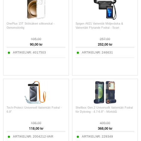
OnePlus 15T Stötsäkert silikonskal -
Spigen A621 Vattentät Midjeväska &
Genomskinlig
Vattentätt Flytande Fodral - Svart
105,00
257,00
90,00
kr
252,00
kr
ARTIKELNR:
4017503
ARTIKELNR:
246631
Tech-Protect Universell Vattentätt Fodral -
Shellbox Gen.2 Universellt Vattentätt Fodral
6.9"
för Dykning - 4.7-6.8" - Mörkblå
136,00
409,00
118,00
kr
368,00
kr
ARTIKELNR:
2004212-VAR
ARTIKELNR:
229349