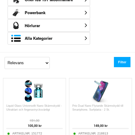
Powerbank
Hörlurar
Alla Kategorier
Filter
Liquid Glass Universellt Nano Skärmskydd -
Prio Dual Nano Flytande Skärmskydd till
Ultraklart och fingeravtrycksvänligt
Smartphone, Surfplatta - 2 St.
151,00
105,00
kr
149,00
kr
ARTIKELNR:
151772
ARTIKELNR:
218813