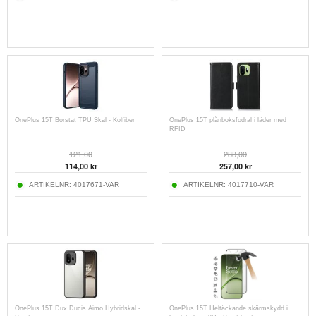
OnePlus 15T Borstat TPU Skal - Kolfiber
OnePlus 15T plånboksfodral i läder med
RFID
121,00
288,00
114,00
kr
257,00
kr
ARTIKELNR:
4017671-VAR
ARTIKELNR:
4017710-VAR
OnePlus 15T Dux Ducis Aimo Hybridskal -
OnePlus 15T Heltäckande skärmskydd i