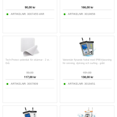
90,00
kr
166,00
kr
ARTIKELNR:
3007455-VAR
ARTIKELNR:
3019656
Tech-Protect polerduk för skärmar - 2 st. -
Vattentätt flytande fodral med IP68-klassning
Grå
för simning, dykning och surfing - grått
90,00
151,00
117,00
kr
138,00
kr
ARTIKELNR:
3007809
ARTIKELNR:
3019451