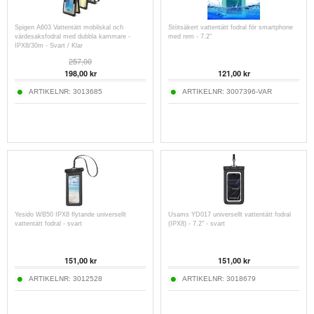
Spigen A603 Vattentätt mobilskal och
Stötsäkert vattentätt fodral för smartphone
värdesaksfodral med dubbla kammare -
med rem - 7.2"
IPX8/30m - Svart / Klar
257,00
198,00
kr
121,00
kr
ARTIKELNR:
3013685
ARTIKELNR:
3007396-VAR
Yesido WB50 IPX8 flytande universellt
Usams YD017 universellt vattentätt fodral
vattentätt fodral - svart
(IPX8) - 7.2" - svart
151,00
kr
151,00
kr
ARTIKELNR:
3012528
ARTIKELNR:
3018679