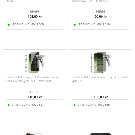
Svart
härdat glas - 9H - Svart kant
121,00
105,00
105,00
kr
90,00
kr
ARTIKELNR:
4017508
ARTIKELNR:
4017518
OnePlus 15T Privacy Heltäckande Härdat
OnePlus 15T Privatliv skärmskydd av härdat
Glas Skärmskydd - 9H - Svart Kant
glas - 9H
121,00
116,00
kr
105,00
kr
ARTIKELNR:
4017517
ARTIKELNR:
4017565