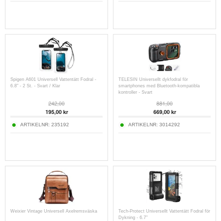
Spigen A601 Universell Vattentätt Fodral -
TELESIN Universellt dykfodral för
6.8" - 2 St. - Svart / Klar
smartphones med Bluetooth-kompatibla
kontroller - Svart
242,00
881,00
195,00
kr
669,00
kr
ARTIKELNR:
235192
ARTIKELNR:
3014292
Weixier Vintage Universell Axelremsväska
Tech-Protect Universellt Vattentätt Fodral för
Dykning - 6.7"