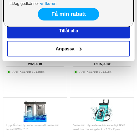
Dessa kan i sin tur kombinera informationen med annan
information som du har tillhandahållit eller som de har
samlat in när du har använt deras tjänster.
Tillåt alla
Spigen A611P Universellt vattentätt flytande
Sea Frogs SF-PH-01-PRO Universellt
Anpassa
fodral - IPX8/30m, 2-pack - Matt svart
vattentätt mobilskal - 40m, IPX8 - Svart
318,00
292,00
kr
1.215,00
kr
ARTIKELNR:
3013684
ARTIKELNR:
3013164
Uppblåsbart flytande universellt vattentätt
Vattentätt, flytande mobilskal enligt IPX8
fodral IPX8 - 7.5"
med två förvaringsfack - 7.5" - Cyan