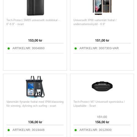
Tech-Protect SM65 universellt mobilskal -
Universellt IP68 vattentätt fodral /
6"-6.9" - svart
undervattensskydd - 6.9"
153,00
kr
151,00
kr
ARTIKELNR:
3004860
ARTIKELNR:
3007303-VAR
Vattentätt flytande fodral med IP68-klassning
Tech-Protect M7 Universell sportväska /
för simning, dykning och surfing - svart
Löparbälte - Svart
151,00
136,00
kr
156,00
kr
ARTIKELNR:
3019446
ARTIKELNR:
3012800