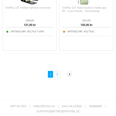
OnePlus 15T vertikalt flipfodral med stativ
OnePlus 15T Skärmskydd av härdat glas -
9H - Case Friendly - Genomskinlig
136,00
121,00
121,00
kr
105,00
kr
ARTIKELNR:
4017617-VAR
ARTIKELNR:
4017541
2
1
MTP DK APS
|
KARLEBOVEJ 59
|
3400 HILLERØD
|
DANMARK
|
SUPPORT@MYTRENDYPHONE.SE