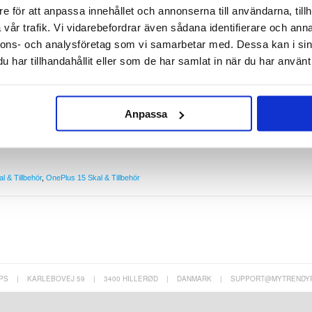
e för att anpassa innehållet och annonserna till användarna, tillh
vår trafik. Vi vidarebefordrar även sådana identifierare och anna
ed detta Spigen Ultra Hybridskal.
nnons- och analysföretag som vi samarbetar med. Dessa kan i sin
nePlus 15 medan det skyddar den mot vardagliga stötar, repor och andr typer av skador. Det
h förbättrar ditt grepp.
har tillhandahållit eller som de har samlat in när du har använt 
ering
ch TPU
et till ett minimum
Anpassa
l & Tillbehör
,
OnePlus 15 Skal & Tillbehör
PS
|
KARLEBOVEJ 59
|
3400 HILLERØD
|
DANMARK
|
SUPPORT@MYTRENDY