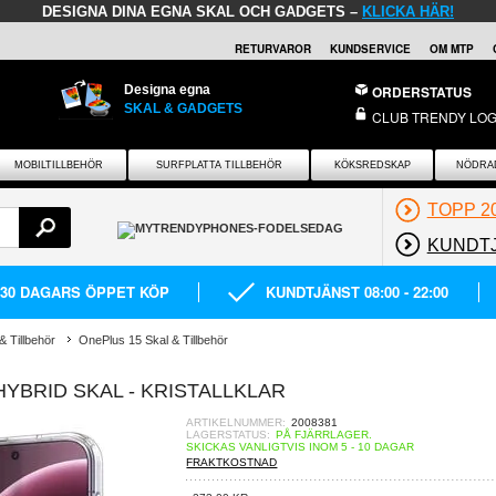
DESIGNA DINA EGNA SKAL OCH GADGETS –
KLICKA HÄR!
RETURVAROR
KUNDSERVICE
OM MTP
Designa egna
ORDERSTATUS
SKAL & GADGETS
CLUB TRENDY LOG
MOBILTILLBEHÖR
SURFPLATTA TILLBEHÖR
KÖKSREDSKAP
NÖDRA
TOPP 2
KUNDT
30 DAGARS ÖPPET KÖP
KUNDTJÄNST 08:00 - 22:00
 Tillbehör
OnePlus 15 Skal & Tillbehör
YBRID SKAL - KRISTALLKLAR
ARTIKELNUMMER:
2008381
LAGERSTATUS:
PÅ FJÄRRLAGER.
SKICKAS VANLIGTVIS INOM 5 - 10 DAGAR
FRAKTKOSTNAD