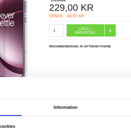
273,00 KR
229,00
KR
SPARA:
44,00 KR
REKOMMENDERADE AV MYTRENDYPHONE
R DU FRÅGOR?
Information
LIVE CHAT
cookies