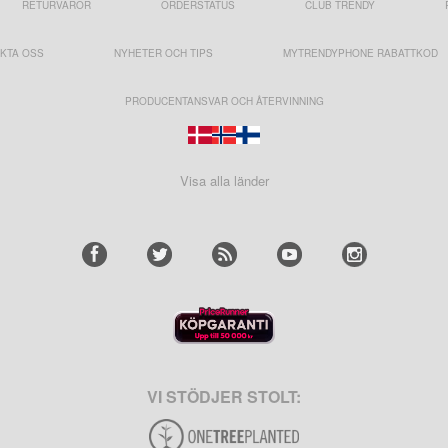
RETURVAROR
ORDERSTATUS
CLUB TRENDY
KTA OSS
NYHETER OCH TIPS
MYTRENDYPHONE RABATTKOD
PRODUCENTANSVAR OCH ÅTERVINNING
Visa alla länder
VI STÖDJER STOLT: