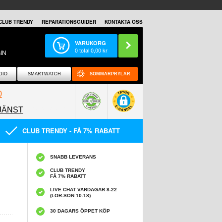
CLUB TRENDY
REPARATIONSGUIDER
KONTAKTA OSS
VARUKORG
0
total
0,00
kr
IN
DIO
SMARTWATCH
SOMMARPRYLAR
0
JÄNST
0858097089
CLUB TRENDY - FÅ 7% RABATT
SNABB LEVERANS
CLUB TRENDY
FÅ 7% RABATT
LIVE CHAT VARDAGAR 8-22
(LÖR-SÖN 10-18)
30 DAGARS ÖPPET KÖP